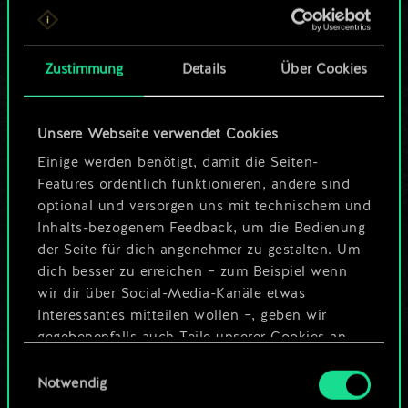
ein geteilter Satz
Karten.
Zustimmung
Details
Über Cookies
Wo es doch so viel
Unsere Webseite verwendet Cookies
mehr sein kann!
Einige werden benötigt, damit die Seiten-
Features ordentlich funktionieren, andere sind
optional und versorgen uns mit technischem und
Deck benennen und Leitfaden
Inhalts-bezogenem Feedback, um die Bedienung
erstellen
der Seite für dich angenehmer zu gestalten. Um
dich besser zu erreichen – zum Beispiel wenn
wir dir über Social-Media-Kanäle etwas
Deck bearbeiten
Interessantes mitteilen wollen –, geben wir
gegebenenfalls auch Teile unserer Cookies an
ODER
unsere Partner weiter. Jeder dieser optionalen
Einwilligungsauswahl
Cookies erfordert allerdings deine Zustimmung.
Notwendig