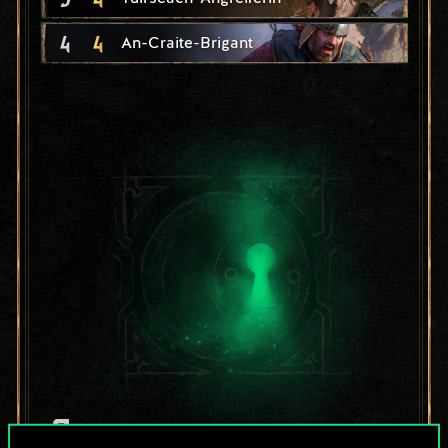
4
4
An-Craite-Brigant
Bis jetzt ist dies nur