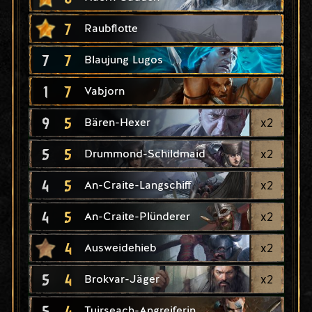
7
Raubflotte
7
7
Blaujung Lugos
1
7
Vabjorn
9
5
x
2
Bären-Hexer
5
5
x
2
Drummond-Schildmaid
4
5
x
2
An-Craite-Langschiff
4
5
x
2
An-Craite-Plünderer
4
x
2
Ausweidehieb
5
4
x
2
Brokvar-Jäger
5
4
Tuirseach-Angreiferin