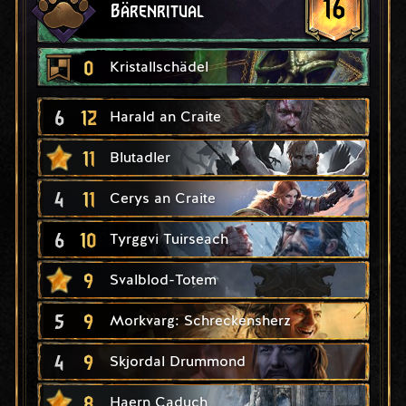
16
Bärenritual
0
Kristallschädel
6
12
Harald an Craite
11
Blutadler
4
11
Cerys an Craite
6
10
Tyrggvi Tuirseach
9
Svalblod-Totem
5
9
Morkvarg: Schreckensherz
4
9
Skjordal Drummond
8
Haern Caduch