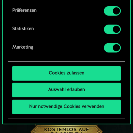
Community-Decks durchsuchen
Alle Details zu unserer Nutzung von Cookies
Präferenzen
findest du unten im Menü „Einstellungen“, wo
du, falls gewünscht, auch alle Einstellungen rund
um das Thema Cookies ändern kannst.
Statistiken
Marketing
Cookies zulassen
Auswahl erlauben
Nur notwendige Cookies verwenden
WIE WÄR’S MIT EINER RUNDE GWENT?
KOSTENLOS AUF