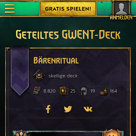
GRATIS SPIELEN!
ANMELDEN
Geteiltes GWENT-Deck
Bärenritual
skellige
deck
8.820
25
19
164