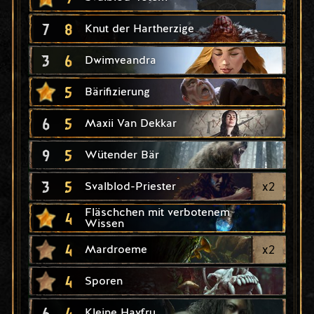
7
8
Knut der Hartherzige
3
6
Dwimveandra
5
Bärifizierung
6
5
Maxii Van Dekkar
9
5
Wütender Bär
3
5
x
2
Svalblod-Priester
Fläschchen mit verbotenem
4
Wissen
4
x
2
Mardroeme
4
Sporen
6
4
Kleine Havfru