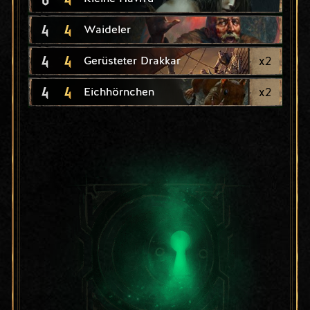
4
4
Waideler
4
4
x
2
Gerüsteter Drakkar
4
4
x
2
Eichhörnchen