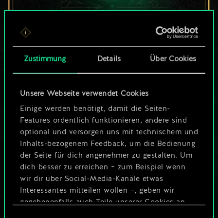
Bis jetzt ist dies nur
ein geteilter Satz
Zustimmung
Details
Über Cookies
Karten.
Unsere Webseite verwendet Cookies
Wo es doch so viel
Einige werden benötigt, damit die Seiten-
mehr sein kann!
Features ordentlich funktionieren, andere sind
optional und versorgen uns mit technischem und
Inhalts-bezogenem Feedback, um die Bedienung
der Seite für dich angenehmer zu gestalten. Um
Deck benennen und Leitfaden
dich besser zu erreichen – zum Beispiel wenn
erstellen
wir dir über Social-Media-Kanäle etwas
Interessantes mitteilen wollen –, geben wir
Deck bearbeiten
gegebenenfalls auch Teile unserer Cookies an
unsere Partner weiter. Jeder dieser optionalen
Einwilligungsauswahl