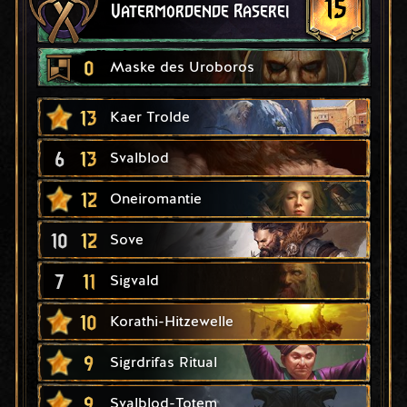
15
Vatermordende Raserei
0
Maske des Uroboros
13
Kaer Trolde
6
13
Svalblod
12
Oneiromantie
10
12
Sove
7
11
Sigvald
10
Korathi-Hitzewelle
9
Sigrdrifas Ritual
9
Svalblod-Totem