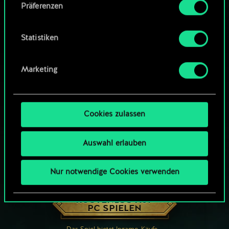
Präferenzen
findest du unten im Menü „Einstellungen“, wo
du, falls gewünscht, auch alle Einstellungen rund
um das Thema Cookies ändern kannst.
Statistiken
Marketing
Cookies zulassen
Auswahl erlauben
Nur notwendige Cookies verwenden
WIE WÄR’S MIT EINER RUNDE GWENT?
KOSTENLOS AUF
PC SPIELEN