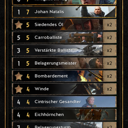
1
7
Johan Natalis
5
x
2
Siedendes Öl
5
5
x
2
Carroballiste
3
5
x
2
Verstärkte Balliste
1
5
x
2
Belagerungsmeister
4
x
2
Bombardement
4
x
2
Winde
4
4
Cintrischer Gesandter
4
4
Eichhörnchen
3
4
x
2
Belagerungsturm