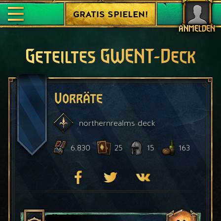
GRATIS SPIELEN!
ANMELDEN
Geteiltes GWENT-Deck
Vorräte
northernrealms
deck
6.830
25
15
163