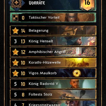
16
Vorräte
0
Taktischer Vorteil
14
Belagerung
3
13
König Henselt
12
Amphibischer Angriff
10
Korathi-Hitzewelle
10
Vigos Maulkorb
5
10
König Radovid V
5
8
Foltests Stolz
6
7
Kriegsstreitwagen