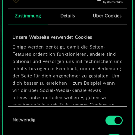
Karten.
Zustimmung
Details
Über Cookies
Wo es doch so viel
mehr sein kann!
Unsere Webseite verwendet Cookies
Einige werden benötigt, damit die Seiten-
Features ordentlich funktionieren, andere sind
Deck benennen und Leitfaden
optional und versorgen uns mit technischem und
erstellen
Inhalts-bezogenem Feedback, um die Bedienung
der Seite für dich angenehmer zu gestalten. Um
dich besser zu erreichen – zum Beispiel wenn
Deck bearbeiten
wir dir über Social-Media-Kanäle etwas
Interessantes mitteilen wollen –, geben wir
ODER
gegebenenfalls auch Teile unserer Cookies an
unsere Partner weiter. Jeder dieser optionalen
Einwilligungsauswahl
Cookies erfordert allerdings deine Zustimmung.
Notwendig
Community-Decks durchsuchen
Alle Details zu unserer Nutzung von Cookies