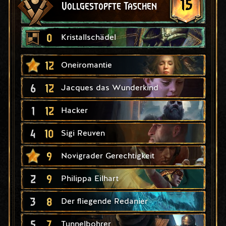
15
Vollgestopfte Taschen
0
Kristallschädel
12
Oneiromantie
6
12
Jacques das Wunderkind
1
12
Hacker
4
10
Sigi Reuven
9
Novigrader Gerechtigkeit
2
9
Philippa Eilhart
3
8
Der fliegende Redanier
5
7
Tunnelbohrer