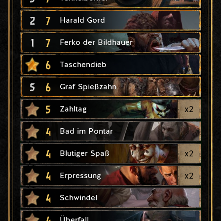
2
7
Harald Gord
1
7
Ferko der Bildhauer
6
Taschendieb
5
6
Graf Spießzahn
5
x
2
Zahltag
4
Bad im Pontar
4
x
2
Blutiger Spaß
4
x
2
Erpressung
4
Schwindel
4
Überfall