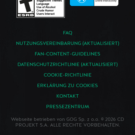
FAQ
NUTZUNGSVEREINBARUNG (AKTUALISIERT)
FAN-CONTENT-GUIDELINES
DATENSCHUTZRICHTLINIE (AKTUALISIERT)
COOKIE-RICHTLINIE
ERKLÄRUNG ZU COOKIES
KONTAKT
PRESSEZENTRUM
Webseite betrieben von GOG Sp. z o.o. © 2026 CD
PROJEKT S.A. ALLE RECHTE VORBEHALTEN.