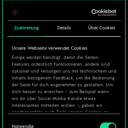
Bis jetzt ist dies nur
ein geteilter Satz
Zustimmung
Details
Über Cookies
Karten.
Wo es doch so viel
Unsere Webseite verwendet Cookies
mehr sein kann!
Einige werden benötigt, damit die Seiten-
Features ordentlich funktionieren, andere sind
optional und versorgen uns mit technischem und
Inhalts-bezogenem Feedback, um die Bedienung
Deck benennen und Leitfaden
der Seite für dich angenehmer zu gestalten. Um
erstellen
dich besser zu erreichen – zum Beispiel wenn
wir dir über Social-Media-Kanäle etwas
Interessantes mitteilen wollen –, geben wir
Deck bearbeiten
gegebenenfalls auch Teile unserer Cookies an
unsere Partner weiter. Jeder dieser optionalen
Einwilligungsauswahl
ODER
Cookies erfordert allerdings deine Zustimmung.
Notwendig