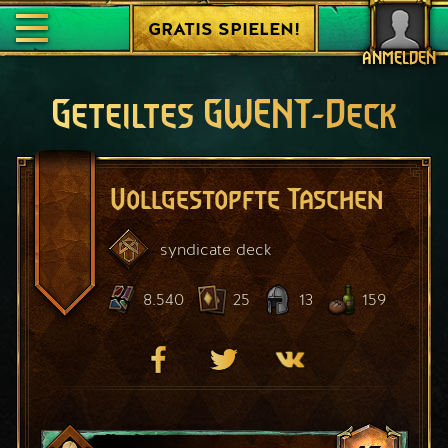
GRATIS SPIELEN!
ANMELDEN
Geteiltes GWENT-Deck
Vollgestopfte Taschen
syndicate
deck
8.540
25
13
159