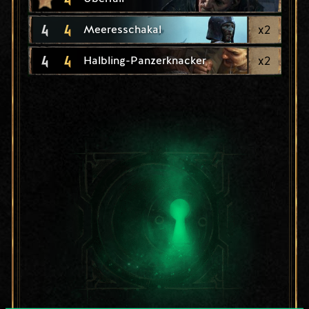
4
4
x
2
Meeresschakal
4
4
x
2
Halbling-Panzerknacker