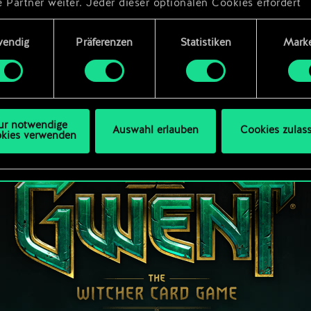
 Partner weiter. Jeder dieser optionalen Cookies erfordert
dings deine Zustimmung.
ungsauswahl
wendig
Präferenzen
Statistiken
Marke
Details zu unserer Nutzung von Cookies findest du unten im
ellungen“, wo du, falls gewünscht, auch alle Einstellungen r
s Thema Cookies ändern kannst.
ur notwendige
Auswahl erlauben
Cookies zulas
kies verwenden