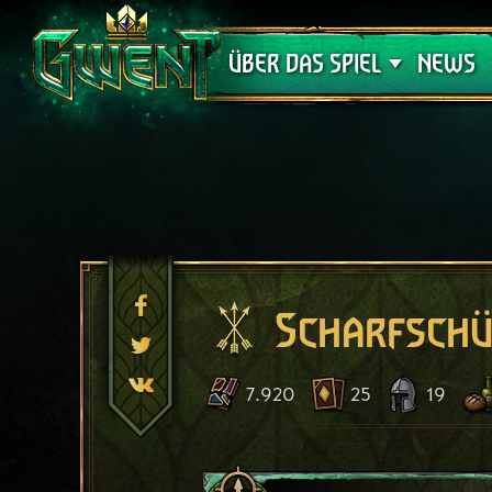
Support
ÜBER DAS SPIEL
NEWS
Scharfschü
7.920
25
19