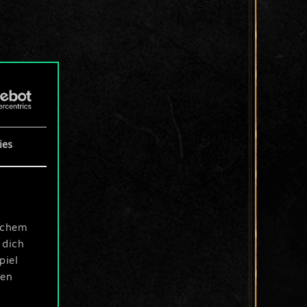
ies
ischem
 dich
piel
len