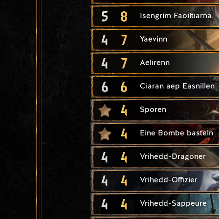
5
8
Isengrim Faoiltiarna
4
7
Yaevinn
4
7
Aelirenn
6
6
Ciaran aep Easnillen
4
Sporen
4
Eine Bombe basteln
4
4
Vrihedd-Dragoner
4
4
Vrihedd-Offizier
4
4
Vrihedd-Sappeure