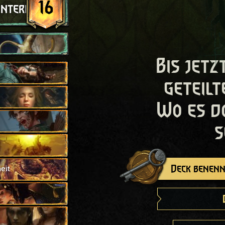
16
interhalt
Bis jetz
geteilt
Wo es d
s
Deck benenn
eit