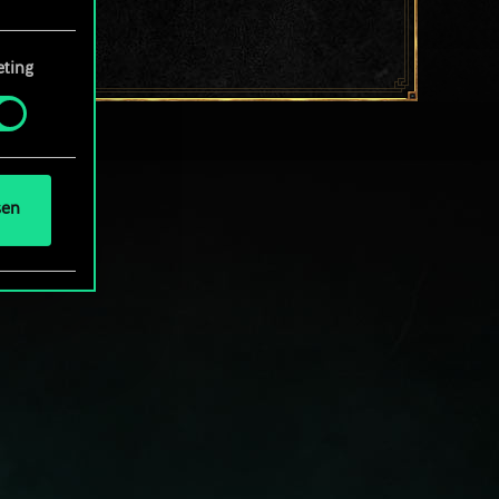
ting
 Menü
und
sen