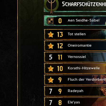
Scharfschützenh
0
Aen Seidhe-Säbel
13
Tot stellen
12
Oneiromantie
5
11
Vernossiel
10
Korathi-Hitzewelle
9
Fluch der Verdorbenh
7
9
Radeyah
7
8
Ele'yas