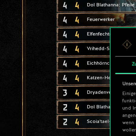
4
4
Dol Blathanna: Pfeile
4
4
Feuerwerker
4
4
Elfenfechtmeisterin
4
4
Vrihedd-Saboteur
4
4
Eichhörnchen
Z
4
4
Katzen-Hexer-Adept
Unser
3
4
Dryadenverhexerin
Einige
funkt
2
4
Dol Blathanna: Fallen
und I
angen
2
4
Scoia'tael-Neuling
wenn 
wolle