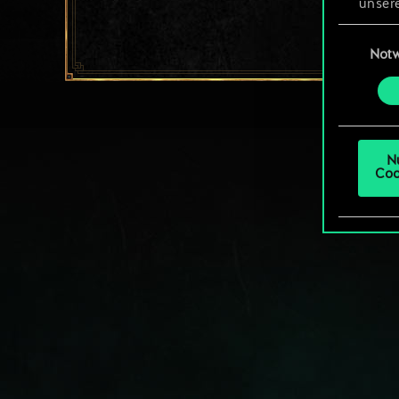
unsere
aller
Einwillig
Not
Alle 
„Einst
um da
N
Coo