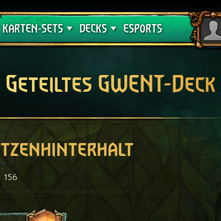
Crimson Curse
Deck-Leitfäden
KARTEN-SETS
DECKS
ESPORTS
Geteiltes GWENT-Deck
tzenhinterhalt
156