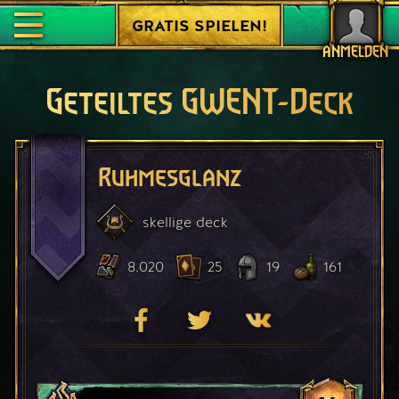
GRATIS SPIELEN!
ANMELDEN
Geteiltes GWENT-Deck
Ruhmesglanz
skellige
deck
8.020
25
19
161