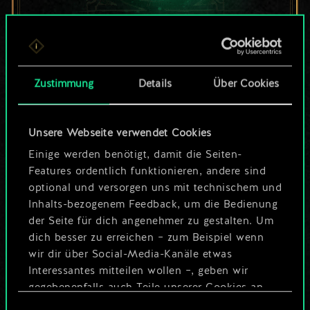
Bis jetzt ist dies nur
ein geteilter Satz
Zustimmung
Details
Über Cookies
Karten.
Unsere Webseite verwendet Cookies
Wo es doch so viel
Einige werden benötigt, damit die Seiten-
mehr sein kann!
Features ordentlich funktionieren, andere sind
optional und versorgen uns mit technischem und
Inhalts-bezogenem Feedback, um die Bedienung
der Seite für dich angenehmer zu gestalten. Um
Deck benennen und Leitfaden
dich besser zu erreichen – zum Beispiel wenn
erstellen
wir dir über Social-Media-Kanäle etwas
Interessantes mitteilen wollen –, geben wir
Deck bearbeiten
gegebenenfalls auch Teile unserer Cookies an
unsere Partner weiter. Jeder dieser optionalen
Einwilligungsauswahl