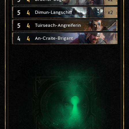
5
4
x
2
Dimun-Langschiff
5
4
Tuirseach-Angreiferin
4
4
An-Craite-Brigant