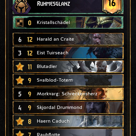
16
Ruhmesglanz
0
Kristallschädel
6
12
Harald an Craite
3
12
Eist Tuirseach
11
Blutadler
9
Svalblod-Totem
5
9
Morkvarg: Schreckensherz
4
9
Skjordal Drummond
8
Haern Caduch
7
Raubflotte