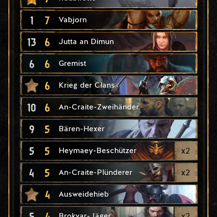
1
7
Vabjorn
13
6
Jutta an Dimun
6
6
Gremist
6
Krieg der Clans
10
6
An-Craite-Zweihänder
9
5
Bären-Hexer
5
5
x
2
Heymaey-Beschützer
4
5
x
2
An-Craite-Plünderer
4
Ausweidehieb
5
4
x
2
Brokvar-Jäger