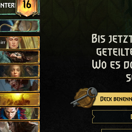
16
interhalt
Bis jetz
irr
geteilt
Wo es d
s
Deck benenn