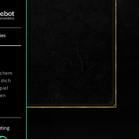
ies
ischem
 dich
piel
len
ting
 Menü