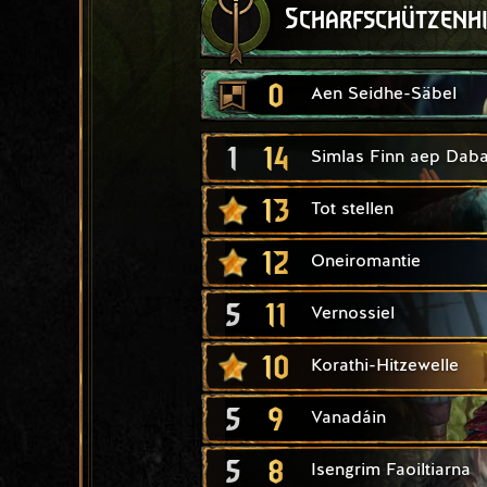
Scharfschützenh
0
Aen Seidhe-Säbel
1
14
Simlas Finn aep Daba
13
Tot stellen
12
Oneiromantie
5
11
Vernossiel
10
Korathi-Hitzewelle
5
9
Vanadáin
5
8
Isengrim Faoiltiarna