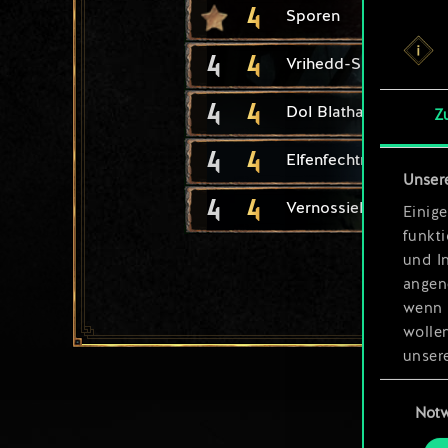
4
Sporen
4
4
Vrihedd-Sappeure
4
4
Dol Blathanna: Pfeile
Z
4
4
Elfenfechtmeisterin
Unser
4
4
Vernossiels Komman
Einige
funkt
und I
angen
wenn 
wolle
unsere
aller
Einwillig
Not
Alle 