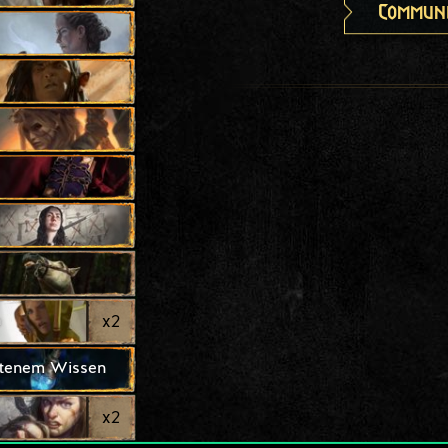
Communi
n
x
2
otenem Wissen
x
2