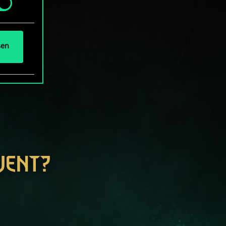
und
sen
WENT?