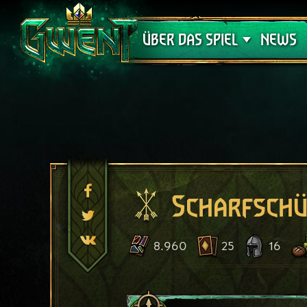
Support
ÜBER DAS SPIEL
NEWS
Scharfschü
8.960
25
16