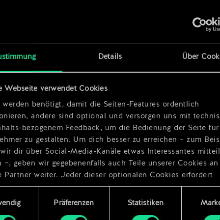
x
2
ustimmung
Details
Über Cook
x
2
e Webseite verwendet Cookies
do
 werden benötigt, damit die Seiten-Features ordentlich
ionieren, andere sind optional und versorgen uns mit techn
nhalts-bezogenem Feedback, um die Bedienung der Seite für
ehmer zu gestalten. Um dich besser zu erreichen – zum Beis
wir dir über Social-Media-Kanäle etwas Interessantes mittei
n –, geben wir gegebenenfalls auch Teile unserer Cookies an
 Partner weiter. Jeder dieser optionalen Cookies erfordert
dings deine Zustimmung.
ungsauswahl
wendig
Präferenzen
Statistiken
Marke
Details zu unserer Nutzung von Cookies findest du unten im