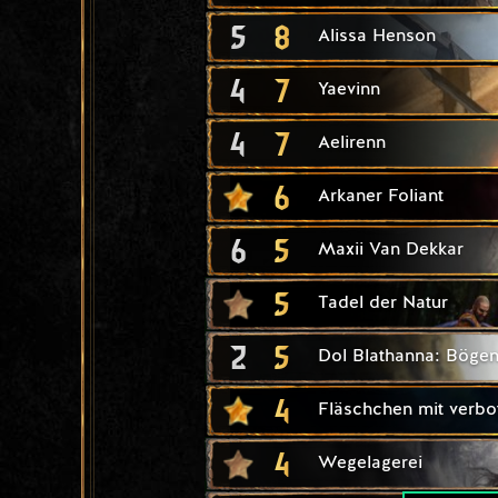
5
8
Alissa Henson
4
7
Yaevinn
4
7
Aelirenn
6
Arkaner Foliant
6
5
Maxii Van Dekkar
5
Tadel der Natur
2
5
Dol Blathanna: Böge
4
Fläschchen mit verb
4
Wegelagerei