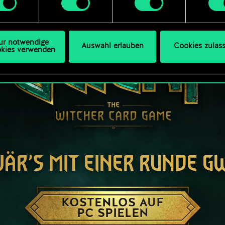
ellungen“, wo du, falls gewünscht, auch alle Einstellungen r
s Thema Cookies ändern kannst.
ur notwendige
Auswahl erlauben
Cookies zulas
kies verwenden
WÄR’S MIT EINER RUNDE G
KOSTENLOS AUF
PC SPIELEN