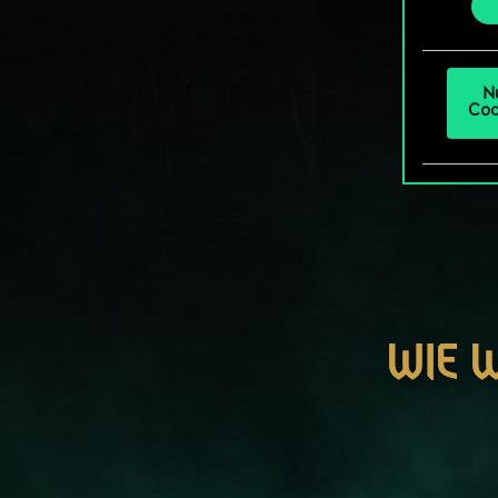
„Einst
um da
N
Coo
WIE 