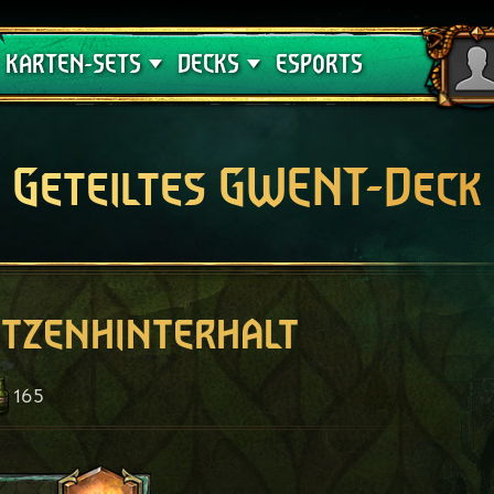
Crimson Curse
Deck-Leitfäden
KARTEN-SETS
DECKS
ESPORTS
Geteiltes GWENT-Deck
tzenhinterhalt
165