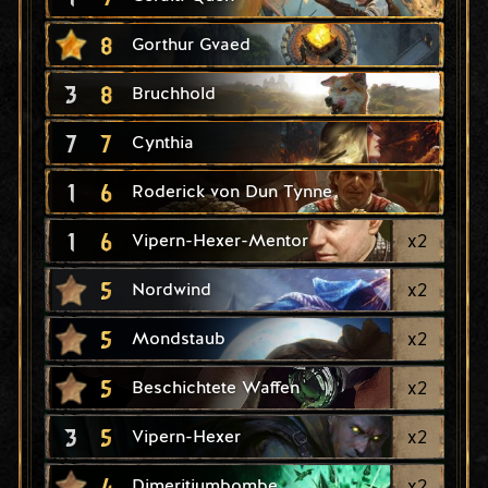
8
Gorthur Gvaed
3
8
Bruchhold
7
7
Cynthia
1
6
Roderick von Dun Tynne
1
6
x
2
Vipern-Hexer-Mentor
5
x
2
Nordwind
5
x
2
Mondstaub
5
x
2
Beschichtete Waffen
3
5
x
2
Vipern-Hexer
4
x
2
Dimeritiumbombe