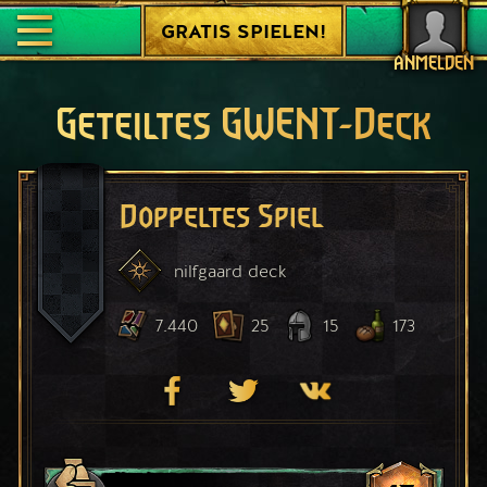
GRATIS SPIELEN!
ANMELDEN
Geteiltes GWENT-Deck
Doppeltes Spiel
nilfgaard
deck
7.440
25
15
173