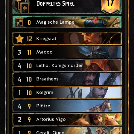
17
Doppeltes Spiel
0
Magische Lampe
12
Kriegsrat
3
11
Madoc
4
10
Letho: Königsmörder
4
10
Braathens
1
10
Kolgrim
4
9
Plötze
2
9
Artorius Vigo
1
9
Geralt: Quen