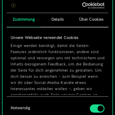
ein geteilter Satz
Karten.
Zustimmung
Details
Über Cookies
Wo es doch so viel
Unsere Webseite verwendet Cookies
mehr sein kann!
Einige werden benötigt, damit die Seiten-
Features ordentlich funktionieren, andere sind
optional und versorgen uns mit technischem und
Deck benennen und Leitfaden
Inhalts-bezogenem Feedback, um die Bedienung
erstellen
der Seite für dich angenehmer zu gestalten. Um
dich besser zu erreichen – zum Beispiel wenn
wir dir über Social-Media-Kanäle etwas
Deck bearbeiten
Interessantes mitteilen wollen –, geben wir
gegebenenfalls auch Teile unserer Cookies an
ODER
unsere Partner weiter. Jeder dieser optionalen
Einwilligungsauswahl
Cookies erfordert allerdings deine Zustimmung.
Notwendig