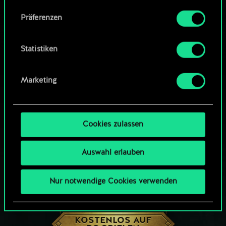
Community-Decks durchsuchen
Alle Details zu unserer Nutzung von Cookies
Präferenzen
findest du unten im Menü „Einstellungen“, wo
du, falls gewünscht, auch alle Einstellungen rund
um das Thema Cookies ändern kannst.
Statistiken
Marketing
Cookies zulassen
Auswahl erlauben
Nur notwendige Cookies verwenden
WIE WÄR’S MIT EINER RUNDE GWENT?
KOSTENLOS AUF