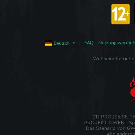
FAQ
Nutzungsvereinba
Deutsch
Webseite betrieb
CD PROJEKT®, The
PROJEKT. GWENT Spiel
Das Szenario von GWE
Alle anderen