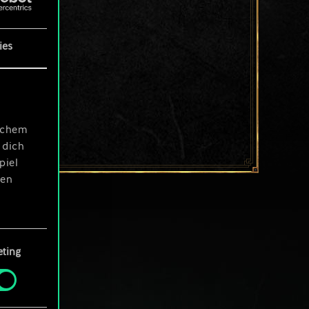
ies
ischem
 dich
piel
len
ting
 Menü
und