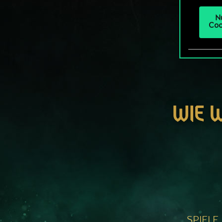
N
Coo
WIE 
SPIELE