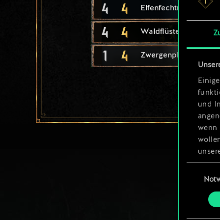
4
4
Elfenfechtmeisterin
4
4
Waldflüsterer
Z
1
4
Zwergenplänkler
Unser
Einige
funkt
und I
angen
wenn 
wolle
unsere
aller
Einwillig
Not
Alle 
„Einst
um da