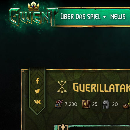
Support
ÜBER DAS SPIEL
NEWS
Guerillata
7.230
25
20