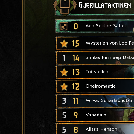
Guerillataktiken
0
Aen Seidhe-Säbel
15
Mysterien von Loc Fe
1
14
Simlas Finn aep Daba
13
Tot stellen
12
Oneiromantie
3
11
Milva: Scharfschützin
5
9
Vanadáin
5
8
Alissa Henson