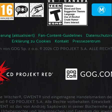
rung (aktualisiert)
Fan-Content-Guidelines
Datenschutzrich
Erklärung zu Cookies
Kontakt
Pressezentrum
en von GOG Sp. z o.o. © 2026 CD PROJEKT S.A. ALLE RE
 Witcher®, GWENT® sind eingetragene Handelsmarken der
 © CD PROJEKT S.A. Alle Rechte vorbehalten. Entwickel
NT ist das von Andrzej Sapkowski in seiner Bücherreihe g
 Urheberrechte und Warenzeichen sind Eigentum der jeweil