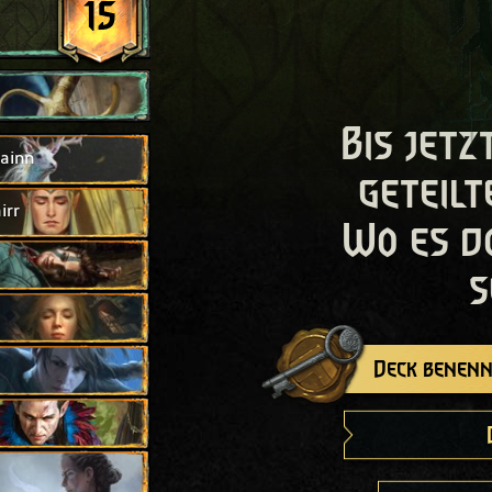
15
Bis jetz
ainn
geteilt
irr
Wo es d
s
Deck benenn