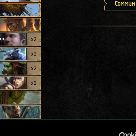
Communi
ur
x
2
x
2
x
2
x
2
x
2