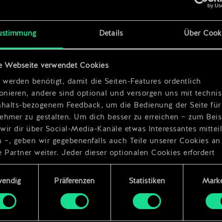
ustimmung
Details
Über Cook
x
2
e Webseite verwendet Cookies
 werden benötigt, damit die Seiten-Features ordentlich
ionieren, andere sind optional und versorgen uns mit techn
nhalts-bezogenem Feedback, um die Bedienung der Seite für
ehmer zu gestalten. Um dich besser zu erreichen – zum Beis
wir dir über Social-Media-Kanäle etwas Interessantes mittei
n –, geben wir gegebenenfalls auch Teile unserer Cookies an
 Partner weiter. Jeder dieser optionalen Cookies erfordert
dings deine Zustimmung.
ungsauswahl
wendig
Präferenzen
Statistiken
Marke
Details zu unserer Nutzung von Cookies findest du unten im
ellungen“, wo du, falls gewünscht, auch alle Einstellungen r
s Thema Cookies ändern kannst.