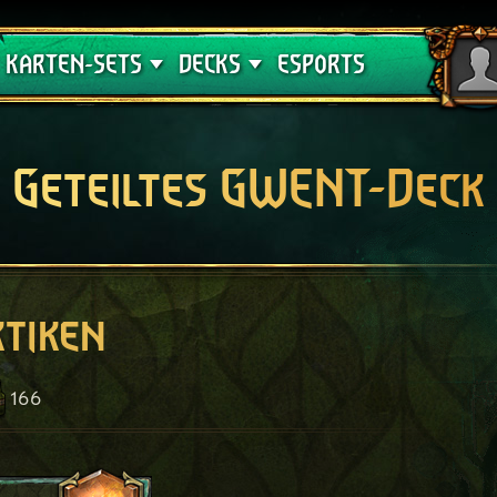
Crimson Curse
Deck-Leitfäden
KARTEN-SETS
DECKS
ESPORTS
Geteiltes GWENT-Deck
ktiken
166