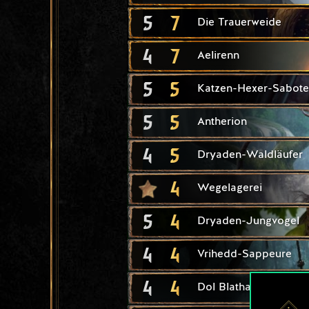
5
7
Die Trauerweide
4
7
Aelirenn
5
5
Katzen-Hexer-Sabote
5
5
Antherion
4
5
Dryaden-Waldläufer
4
Wegelagerei
5
4
Dryaden-Jungvogel
4
4
Vrihedd-Sappeure
4
4
Dol Blathanna: Pfeile