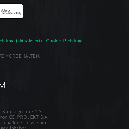
tlinie (aktualisiert)
Cookie-Richtlinie
CHTE VORBEHALTEN.
 Kapitalgruppe CD
t von CD PROJEKT S.A.
eschaffene Universum.
igen Inhaber.