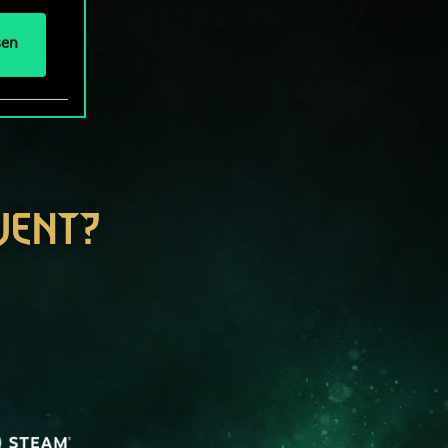
sen
WENT?