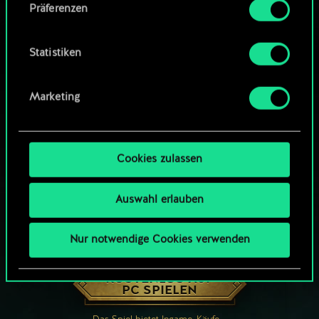
Präferenzen
findest du unten im Menü „Einstellungen“, wo
du, falls gewünscht, auch alle Einstellungen rund
um das Thema Cookies ändern kannst.
Statistiken
Marketing
Cookies zulassen
Auswahl erlauben
Nur notwendige Cookies verwenden
WIE WÄR’S MIT EINER RUNDE GWENT?
KOSTENLOS AUF
PC SPIELEN