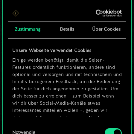
Bis jetzt ist dies nur
ein geteilter Satz
Zustimmung
Details
Über Cookies
Karten.
Wo es doch so viel
Unsere Webseite verwendet Cookies
mehr sein kann!
Einige werden benötigt, damit die Seiten-
Features ordentlich funktionieren, andere sind
optional und versorgen uns mit technischem und
Inhalts-bezogenem Feedback, um die Bedienung
Deck benennen und Leitfaden
der Seite für dich angenehmer zu gestalten. Um
erstellen
dich besser zu erreichen – zum Beispiel wenn
wir dir über Social-Media-Kanäle etwas
Interessantes mitteilen wollen –, geben wir
Deck bearbeiten
gegebenenfalls auch Teile unserer Cookies an
unsere Partner weiter. Jeder dieser optionalen
Einwilligungsauswahl
ODER
Cookies erfordert allerdings deine Zustimmung.
Notwendig