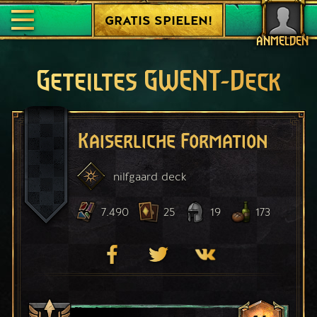
GRATIS SPIELEN!
ANMELDEN
Geteiltes GWENT-Deck
Kaiserliche Formation
nilfgaard
deck
7.490
25
19
173