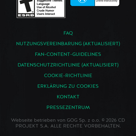
FAQ
NUTZUNGSVEREINBARUNG (AKTUALISIERT)
FAN-CONTENT-GUIDELINES
DATENSCHUTZRICHTLINIE (AKTUALISIERT)
COOKIE-RICHTLINIE
ERKLÄRUNG ZU COOKIES
KONTAKT
PRESSEZENTRUM
Webseite betrieben von GOG Sp. z o.o. © 2026 CD
PROJEKT S.A. ALLE RECHTE VORBEHALTEN.