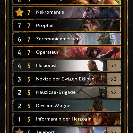
7
Nekromantie
7
7
Prophet
6
7
Zeremonienmeister
4
7
Operateur
4
5
x
2
Illusionist
3
5
x
2
Novize der Ewigen Eklipse
2
5
x
2
Nauzicaa-Brigade
2
5
Division Magne
1
5
Informantin der Herzogin
4
x
2
Teleport