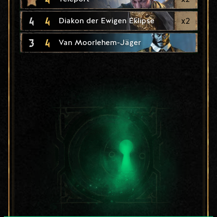
4
4
x
2
Diakon der Ewigen Eklipse
3
4
Van Moorlehem-Jäger