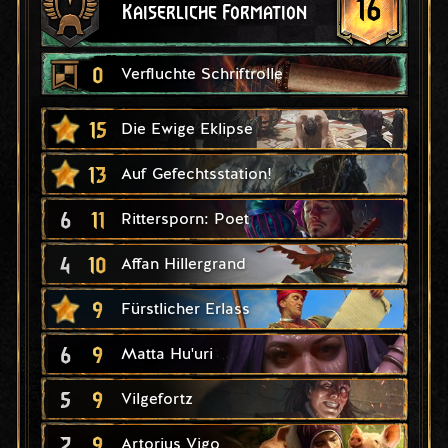
16
Kaiserliche Formation
0
Verfluchte Schriftrolle
15
Die Ewige Eklipse
13
Auf Gefechtsstation!
6
11
Rittersporn: Poet
4
10
Affan Hillergrand
9
Fürstlicher Erlass
6
9
Matta Hu'uri
5
9
Vilgefortz
2
9
Artorius Vigo