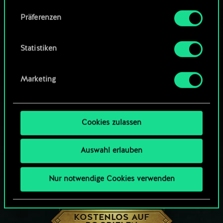
Community-Decks durchsuchen
Alle Details zu unserer Nutzung von Cookies
Präferenzen
findest du unten im Menü „Einstellungen“, wo
du, falls gewünscht, auch alle Einstellungen rund
um das Thema Cookies ändern kannst.
Statistiken
Marketing
Cookies zulassen
Auswahl erlauben
Nur notwendige Cookies verwenden
WIE WÄR’S MIT EINER RUNDE GWENT?
KOSTENLOS AUF