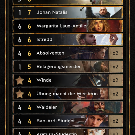
1
7
Johan Natalis
6
6
Margarita Laux-Antille
6
6
Istredd
4
6
x
2
Absolventen
1
5
x
2
Belagerungsmeister
4
x
2
Winde
4
x
2
Übung macht die Meisterin
4
4
Waideler
4
4
x
2
Ban-Ard-Student
4
4
x
2
Aretusa-Studentin