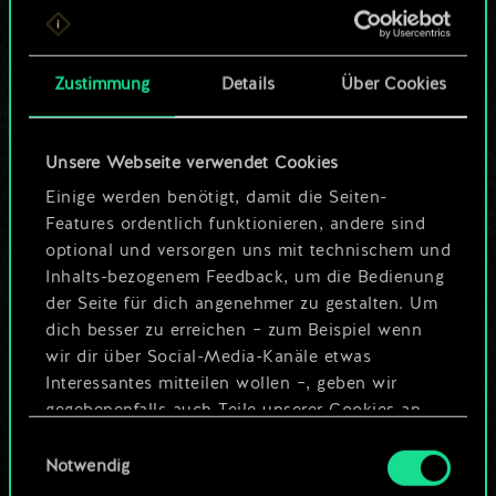
ein geteilter Satz
Karten.
Zustimmung
Details
Über Cookies
Wo es doch so viel
Unsere Webseite verwendet Cookies
mehr sein kann!
Einige werden benötigt, damit die Seiten-
Features ordentlich funktionieren, andere sind
optional und versorgen uns mit technischem und
Deck benennen und Leitfaden
Inhalts-bezogenem Feedback, um die Bedienung
erstellen
der Seite für dich angenehmer zu gestalten. Um
dich besser zu erreichen – zum Beispiel wenn
wir dir über Social-Media-Kanäle etwas
Deck bearbeiten
Interessantes mitteilen wollen –, geben wir
gegebenenfalls auch Teile unserer Cookies an
ODER
unsere Partner weiter. Jeder dieser optionalen
Einwilligungsauswahl
Cookies erfordert allerdings deine Zustimmung.
Notwendig