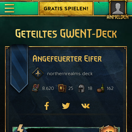
GRATIS SPIELEN!
ANMELDEN
Geteiltes GWENT-Deck
Angefeuerter Eifer
northernrealms
deck
8.620
25
18
162