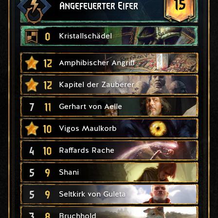
15
Angefeuerter Eifer
0
Kristallschädel
12
Amphibischer Angriff
12
Kapitel der Zauberer
7
11
Gerhart von Aelle
10
Vigos Maulkorb
4
10
Raffards Rache
5
9
Shani
5
9
Seltkirk von Guleta
3
8
Bruchhold