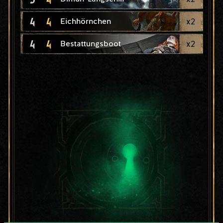
4
4
x
2
Eichhörnchen
4
4
x
2
Bestattungsboot