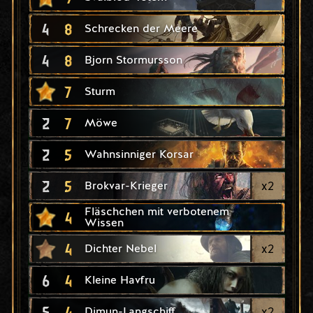
4
8
Schrecken der Meere
4
8
Bjorn Stormursson
7
Sturm
2
7
Möwe
2
5
Wahnsinniger Korsar
2
5
x
2
Brokvar-Krieger
Fläschchen mit verbotenem
4
Wissen
4
x
2
Dichter Nebel
6
4
Kleine Havfru
5
4
x
2
Dimun-Langschiff