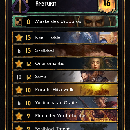
16
Ansturm
0
Maske des Uroboros
13
Kaer Trolde
6
13
Svalblod
12
Oneiromantie
10
12
Sove
10
Korathi-Hitzewelle
6
10
Yustianna an Craite
9
Fluch der Verdorbenheit
9
Svalblod-Totem