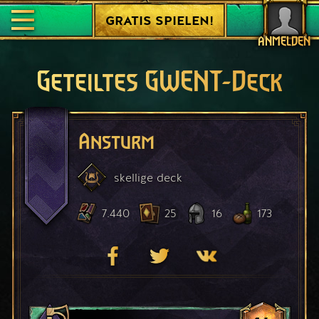
GRATIS SPIELEN!
ANMELDEN
Geteiltes GWENT-Deck
Ansturm
skellige
deck
7.440
25
16
173