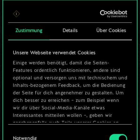
Bis jetzt ist dies nur
ein geteilter Satz
Zustimmung
Details
Über Cookies
Karten.
Wo es doch so viel
Unsere Webseite verwendet Cookies
mehr sein kann!
Einige werden benötigt, damit die Seiten-
Features ordentlich funktionieren, andere sind
optional und versorgen uns mit technischem und
Inhalts-bezogenem Feedback, um die Bedienung
Deck benennen und Leitfaden
der Seite für dich angenehmer zu gestalten. Um
erstellen
dich besser zu erreichen – zum Beispiel wenn
wir dir über Social-Media-Kanäle etwas
Interessantes mitteilen wollen –, geben wir
Deck bearbeiten
gegebenenfalls auch Teile unserer Cookies an
unsere Partner weiter. Jeder dieser optionalen
Einwilligungsauswahl
ODER
Cookies erfordert allerdings deine Zustimmung.
Notwendig