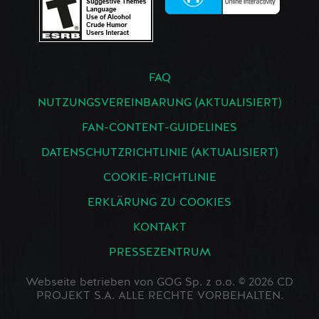
FAQ
NUTZUNGSVEREINBARUNG (AKTUALISIERT)
FAN-CONTENT-GUIDELINES
DATENSCHUTZRICHTLINIE (AKTUALISIERT)
COOKIE-RICHTLINIE
ERKLÄRUNG ZU COOKIES
KONTAKT
PRESSEZENTRUM
Webseite betrieben von GOG Sp. z o.o. © 2026 CD
PROJEKT S.A. ALLE RECHTE VORBEHALTEN.