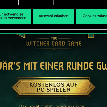
s Thema Cookies ändern kannst.
ur notwendige
Auswahl erlauben
Cookies zulas
kies verwenden
WÄR’S MIT EINER RUNDE G
KOSTENLOS AUF
PC SPIELEN
Das Spiel bietet Ingame-Käufe