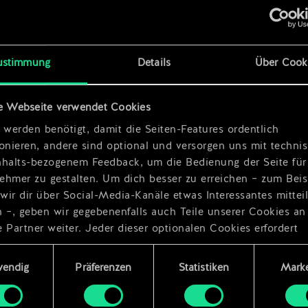
x
2
x
2
ustimmung
Details
Über Cook
e Webseite verwendet Cookies
n
x
2
 werden benötigt, damit die Seiten-Features ordentlich
ionieren, andere sind optional und versorgen uns mit techn
nhalts-bezogenem Feedback, um die Bedienung der Seite für
ehmer zu gestalten. Um dich besser zu erreichen – zum Beis
wir dir über Social-Media-Kanäle etwas Interessantes mittei
n –, geben wir gegebenenfalls auch Teile unserer Cookies an
 Partner weiter. Jeder dieser optionalen Cookies erfordert
dings deine Zustimmung.
ungsauswahl
wendig
Präferenzen
Statistiken
Marke
Details zu unserer Nutzung von Cookies findest du unten im
ellungen“, wo du, falls gewünscht, auch alle Einstellungen r