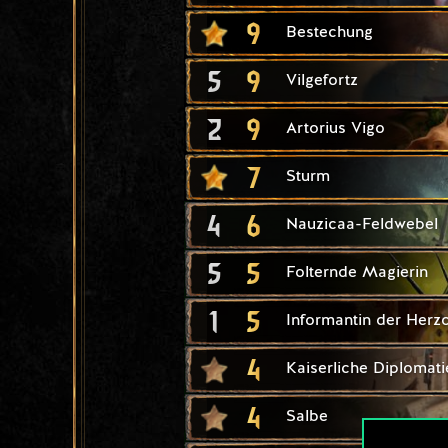
9
Bestechung
5
9
Vilgefortz
2
9
Artorius Vigo
7
Sturm
4
6
Nauzicaa-Feldwebel
5
5
Folternde Magierin
1
5
Informantin der Herz
4
Kaiserliche Diplomati
4
Salbe