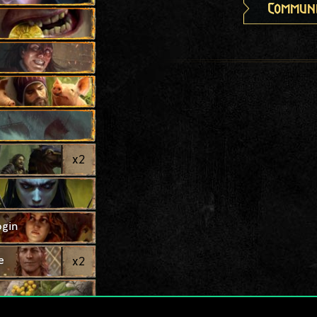
Communi
x
2
ogin
e
x
2