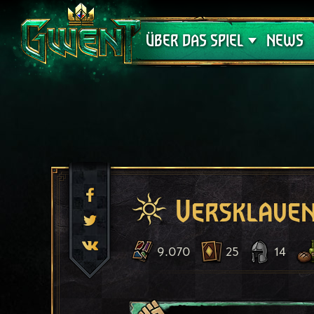
Support
ÜBER DAS SPIEL
NEWS
Versklave
9.070
25
14