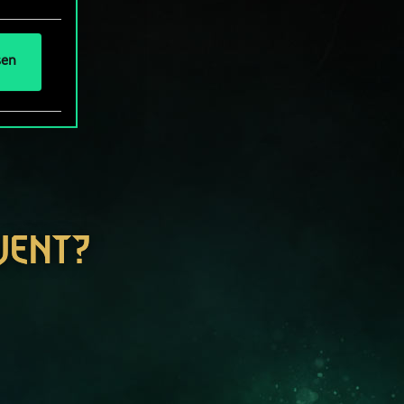
sen
WENT?