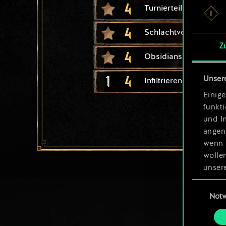
4
Turnierteilnehmer
4
Schlachtvorbereitung
Z
4
Obsidianspiegel
1
4
Unser
Infiltrierende Magieri
Einige
funkt
und I
angen
wenn 
wolle
unsere
aller
Einwillig
Not
Alle 
„Einst