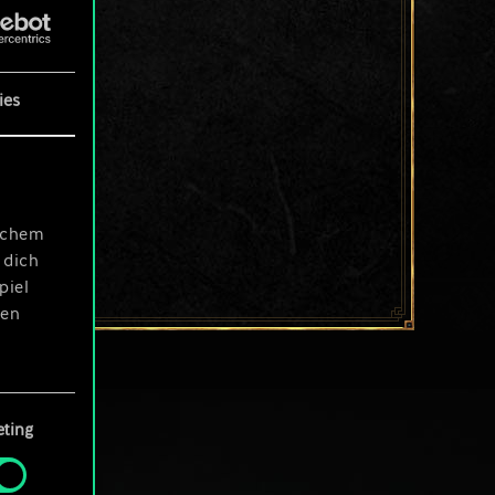
ies
ischem
 dich
piel
len
ting
 Menü
und