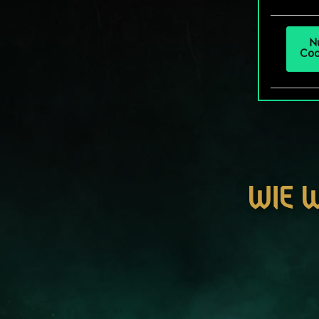
um da
N
Coo
WIE 