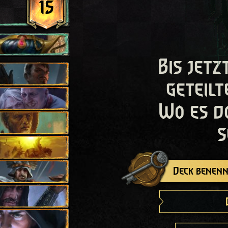
15
Bis jetz
geteilt
Wo es d
s
Deck benenn