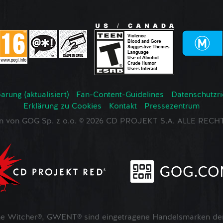
rung (aktualisiert)
Fan-Content-Guidelines
Datenschutzrich
Erklärung zu Cookies
Kontakt
Pressezentrum
en von GOG Sp. z o.o. © 2026 CD PROJEKT S.A. ALLE RE
 Witcher®, GWENT® sind eingetragene Handelsmarken der