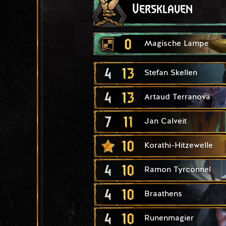
Versklaven
0
Magische Lampe
4
13
Stefan Skellen
4
13
Artaud Terranova
7
11
Jan Calveit
10
Korathi-Hitzewelle
4
10
Ramon Tyrconnel
4
10
Braathens
4
10
Runenmagier