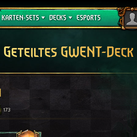
Crimson Curse
Deck-Leitfäden
KARTEN-SETS
DECKS
ESPORTS
Geteiltes GWENT-Deck
n
173