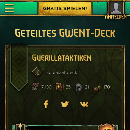
GRATIS SPIELEN!
ANMELDEN
Geteiltes GWENT-Deck
Guerillataktiken
scoiatael
deck
7.130
25
21
170