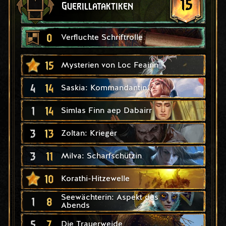
15
Guerillataktiken
0
Verfluchte Schriftrolle
15
Mysterien von Loc Feainn
4
14
Saskia: Kommandantin
1
14
Simlas Finn aep Dabairr
3
13
Zoltan: Krieger
3
11
Milva: Scharfschützin
10
Korathi-Hitzewelle
Seewächterin: Aspekt des
1
8
Abends
5
7
Die Trauerweide