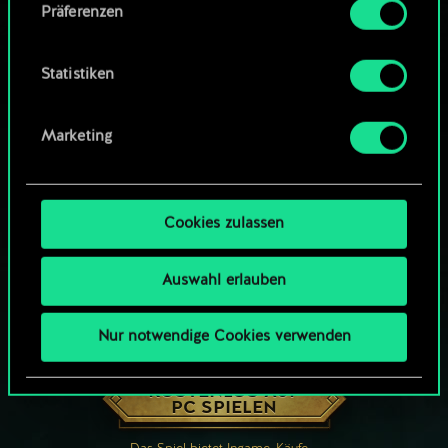
Präferenzen
findest du unten im Menü „Einstellungen“, wo
du, falls gewünscht, auch alle Einstellungen rund
um das Thema Cookies ändern kannst.
Statistiken
Marketing
Cookies zulassen
Auswahl erlauben
Nur notwendige Cookies verwenden
WIE WÄR’S MIT EINER RUNDE GWENT?
KOSTENLOS AUF
PC SPIELEN