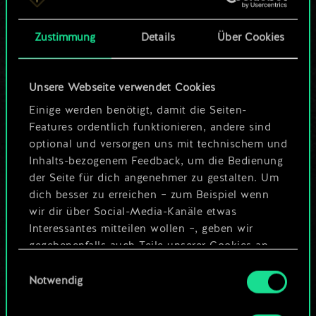
Karten.
Zustimmung
Details
Über Cookies
Wo es doch so viel
mehr sein kann!
Unsere Webseite verwendet Cookies
Einige werden benötigt, damit die Seiten-
Features ordentlich funktionieren, andere sind
Deck benennen und Leitfaden
optional und versorgen uns mit technischem und
erstellen
Inhalts-bezogenem Feedback, um die Bedienung
der Seite für dich angenehmer zu gestalten. Um
dich besser zu erreichen – zum Beispiel wenn
Deck bearbeiten
wir dir über Social-Media-Kanäle etwas
Interessantes mitteilen wollen –, geben wir
ODER
gegebenenfalls auch Teile unserer Cookies an
unsere Partner weiter. Jeder dieser optionalen
Einwilligungsauswahl
Cookies erfordert allerdings deine Zustimmung.
Notwendig
Community-Decks durchsuchen
Alle Details zu unserer Nutzung von Cookies