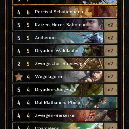
4
6
Percival Schuttenbach
5
5
x
2
Katzen-Hexer-Saboteur
5
5
x
2
Antherion
4
5
x
2
Dryaden-Waldläufer
2
5
x
2
Zwergischer Streitwagen
4
x
2
Wegelagerei
5
4
x
2
Dryaden-Jungvogel
4
4
Dol Blathanna: Pfeile
4
4
Zwergen-Berserker
4
4
x
2
Chamäleon