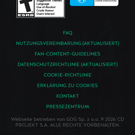
FAQ
NUTZUNGSVEREINBARUNG (AKTUALISIERT)
FAN-CONTENT-GUIDELINES
DATENSCHUTZRICHTLINIE (AKTUALISIERT)
COOKIE-RICHTLINIE
ERKLÄRUNG ZU COOKIES
KONTAKT
PRESSEZENTRUM
Webseite betrieben von GOG Sp. z o.o. © 2026 CD
PROJEKT S.A. ALLE RECHTE VORBEHALTEN.