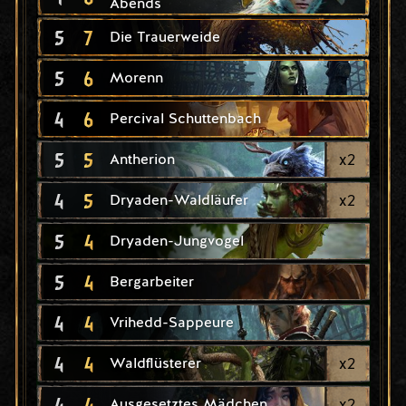
Abends
5
7
Die Trauerweide
5
6
Morenn
4
6
Percival Schuttenbach
5
5
x
2
Antherion
4
5
x
2
Dryaden-Waldläufer
5
4
Dryaden-Jungvogel
5
4
Bergarbeiter
4
4
Vrihedd-Sappeure
4
4
x
2
Waldflüsterer
4
4
x
2
Ausgesetztes Mädchen