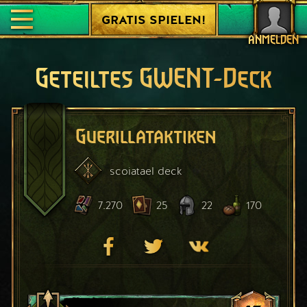
GRATIS SPIELEN!
ANMELDEN
Geteiltes GWENT-Deck
Guerillataktiken
scoiatael
deck
7.270
25
22
170