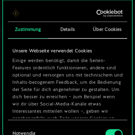
Bis jetzt ist dies nur
ein geteilter Satz
Zustimmung
Details
Über Cookies
Karten.
Wo es doch so viel
Unsere Webseite verwendet Cookies
mehr sein kann!
Einige werden benötigt, damit die Seiten-
Features ordentlich funktionieren, andere sind
optional und versorgen uns mit technischem und
Inhalts-bezogenem Feedback, um die Bedienung
Deck benennen und Leitfaden
der Seite für dich angenehmer zu gestalten. Um
erstellen
dich besser zu erreichen – zum Beispiel wenn
wir dir über Social-Media-Kanäle etwas
Interessantes mitteilen wollen –, geben wir
Deck bearbeiten
gegebenenfalls auch Teile unserer Cookies an
unsere Partner weiter. Jeder dieser optionalen
Einwilligungsauswahl
ODER
Cookies erfordert allerdings deine Zustimmung.
Notwendig