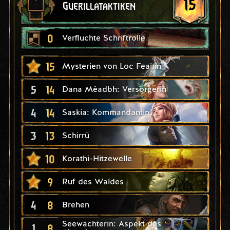
15
Guerillataktiken
0
Verfluchte Schriftrolle
15
Mysterien von Loc Feainn
5
14
Dana Méadbh: Versorgerin
4
14
Saskia: Kommandantin
3
13
Schirrü
10
Korathi-Hitzewelle
9
Ruf des Waldes
4
8
Brehen
Seewächterin: Aspekt des
1
8