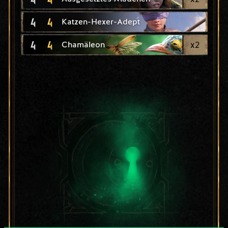
4
4
Katzen-Hexer-Adept
4
4
x
2
Chamäleon