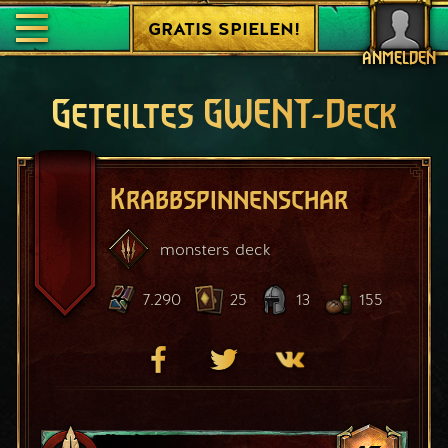
GRATIS SPIELEN!
ANMELDEN
Geteiltes GWENT-Deck
Krabbspinnenschar
monsters
deck
7.290
25
13
155