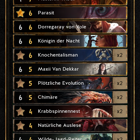
6
Parasit
6
6
Dorregaray von Vole
6
6
Königin der Nacht
6
x
2
Knochentalisman
6
5
Maxii Van Dekkar
5
x
2
Plötzliche Evolution
6
5
x
2
Chimäre
4
x
2
Krabbspinnennest
4
Natürliche Auslese
4
4
x
2
Wilde-Jagd-Reiter