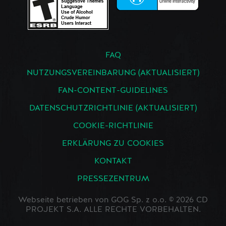
FAQ
NUTZUNGSVEREINBARUNG (AKTUALISIERT)
FAN-CONTENT-GUIDELINES
DATENSCHUTZRICHTLINIE (AKTUALISIERT)
COOKIE-RICHTLINIE
ERKLÄRUNG ZU COOKIES
KONTAKT
PRESSEZENTRUM
Webseite betrieben von GOG Sp. z o.o. © 2026 CD
PROJEKT S.A. ALLE RECHTE VORBEHALTEN.