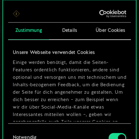
Bis jetzt ist dies nur
ein geteilter Satz
Zustimmung
Details
Über Cookies
Karten.
Wo es doch so viel
Unsere Webseite verwendet Cookies
mehr sein kann!
Einige werden benötigt, damit die Seiten-
Features ordentlich funktionieren, andere sind
optional und versorgen uns mit technischem und
Inhalts-bezogenem Feedback, um die Bedienung
Deck benennen und Leitfaden
der Seite für dich angenehmer zu gestalten. Um
erstellen
dich besser zu erreichen – zum Beispiel wenn
wir dir über Social-Media-Kanäle etwas
Interessantes mitteilen wollen –, geben wir
Deck bearbeiten
gegebenenfalls auch Teile unserer Cookies an
unsere Partner weiter. Jeder dieser optionalen
Einwilligungsauswahl
ODER
Cookies erfordert allerdings deine Zustimmung.
Notwendig