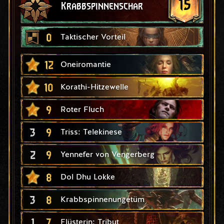
15
Krabbspinnenschar
0
Taktischer Vorteil
12
Oneiromantie
10
Korathi-Hitzewelle
9
Roter Fluch
3
9
Triss: Telekinese
2
9
Yennefer von Vengerberg
8
Dol Dhu Lokke
3
8
Krabbspinnenungetüm
1
7
Flüsterin: Tribut