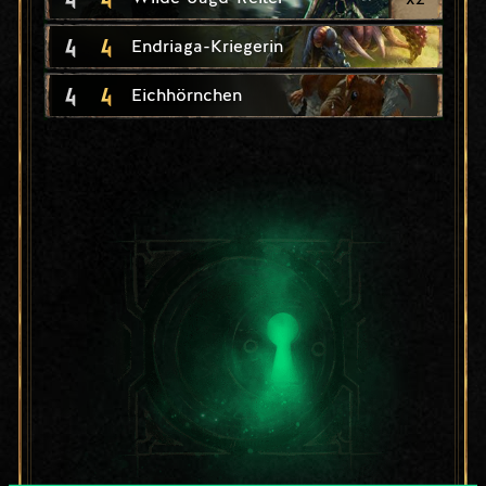
4
4
Endriaga-Kriegerin
4
4
Eichhörnchen