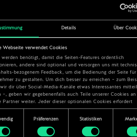
x
2
ustimmung
Details
Über Cook
x
2
e Webseite verwendet Cookies
 werden benötigt, damit die Seiten-Features ordentlich
ionieren, andere sind optional und versorgen uns mit techn
nhalts-bezogenem Feedback, um die Bedienung der Seite für
ehmer zu gestalten. Um dich besser zu erreichen – zum Beis
wir dir über Social-Media-Kanäle etwas Interessantes mittei
n –, geben wir gegebenenfalls auch Teile unserer Cookies an
 Partner weiter. Jeder dieser optionalen Cookies erfordert
dings deine Zustimmung.
ungsauswahl
wendig
Präferenzen
Statistiken
Marke
Details zu unserer Nutzung von Cookies findest du unten im
ellungen“, wo du, falls gewünscht, auch alle Einstellungen r