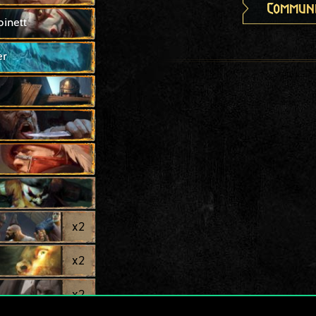
Communi
inett
er
x
2
x
2
x
2