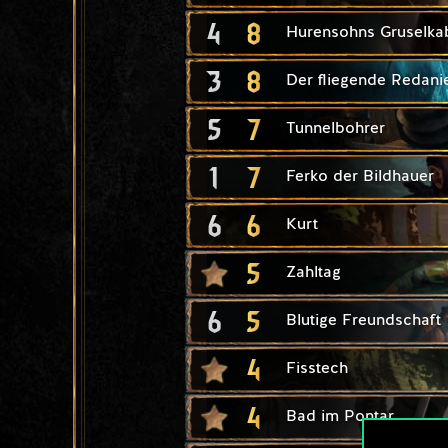
4
8
Hurensohns Gruselkab
3
8
Der fliegende Redani
5
7
Tunnelbohrer
1
7
Ferko der Bildhauer
6
6
Kurt
5
Zahltag
6
5
Blutige Freundschaft
4
Fisstech
4
Bad im Pontar