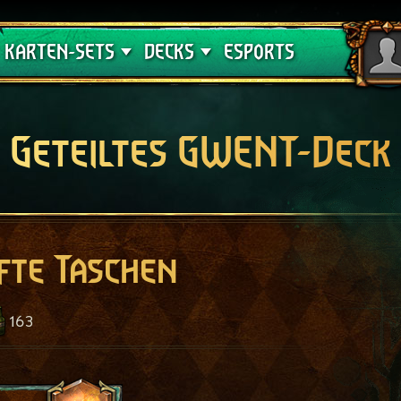
Crimson Curse
Deck-Leitfäden
KARTEN-SETS
DECKS
ESPORTS
Geteiltes GWENT-Deck
fte Taschen
163