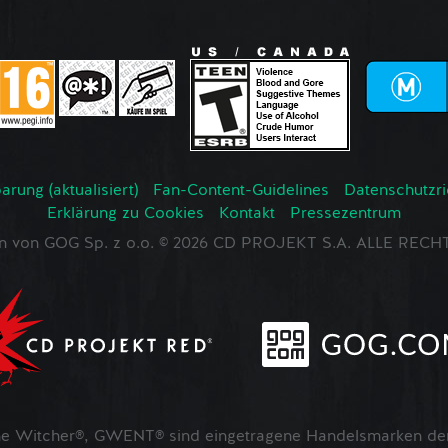
rung (aktualisiert)
Fan-Content-Guidelines
Datenschutzrich
Erklärung zu Cookies
Kontakt
Pressezentrum
en von GOG Sp. z o.o. © 2026 CD PROJEKT S.A. ALLE RE
 Witcher®, GWENT® sind eingetragene Handelsmarken der