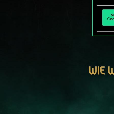
um da
N
Coo
WIE 