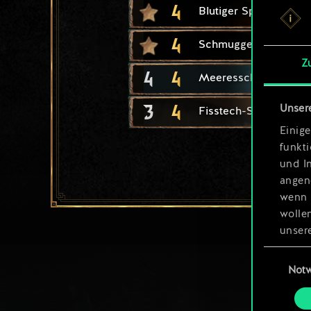
4
Blutiger Spaß
4
Schmuggel
Z
4
4
Meeresschakal
3
4
Unser
Fisstech-Schmuggler
Einige
funkt
und I
angen
wenn 
wolle
unsere
aller
Einwillig
Not
Alle 
„Einst