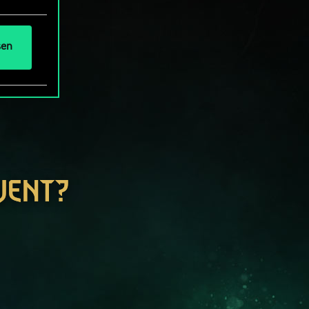
sen
WENT?