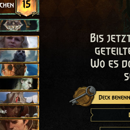
15
schen
Bis jetz
geteilt
Wo es d
s
Deck benenn
eit