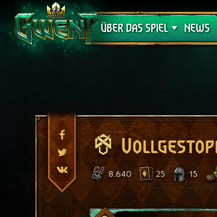
Support
ÜBER DAS SPIEL
NEWS
Vollgestop
8.640
25
15