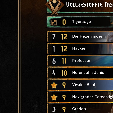
Vollgestopfte Ta
0
Tigerauge
7
12
Die Hexenfinderin
1
12
Hacker
6
11
Professor
4
10
Hurensohn Junior
9
Vivaldi-Bank
9
Novigrader Gerechtigk
3
9
Graden