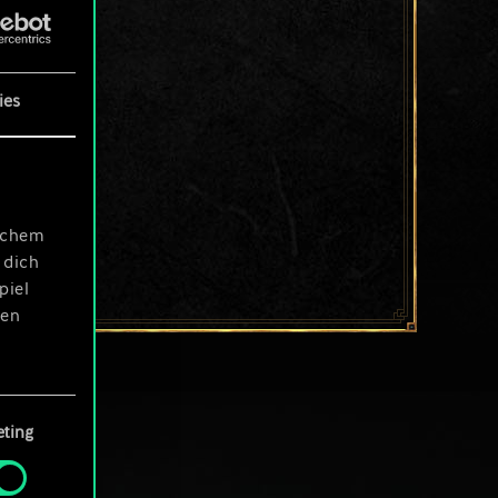
ies
ischem
 dich
piel
len
ting
 Menü
und