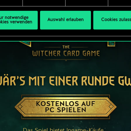
s Thema Cookies ändern kannst.
ur notwendige
Auswahl erlauben
Cookies zulas
kies verwenden
WÄR’S MIT EINER RUNDE G
KOSTENLOS AUF
PC SPIELEN
Das Spiel bietet Ingame-Käufe