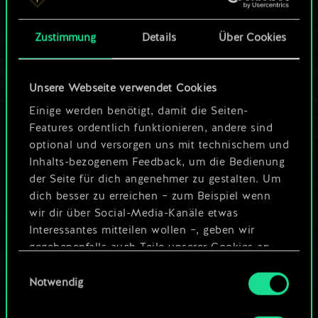
Karten.
Zustimmung
Details
Über Cookies
Wo es doch so viel
mehr sein kann!
Unsere Webseite verwendet Cookies
Einige werden benötigt, damit die Seiten-
Features ordentlich funktionieren, andere sind
Deck benennen und Leitfaden
optional und versorgen uns mit technischem und
erstellen
Inhalts-bezogenem Feedback, um die Bedienung
der Seite für dich angenehmer zu gestalten. Um
dich besser zu erreichen – zum Beispiel wenn
Deck bearbeiten
wir dir über Social-Media-Kanäle etwas
Interessantes mitteilen wollen –, geben wir
ODER
gegebenenfalls auch Teile unserer Cookies an
unsere Partner weiter. Jeder dieser optionalen
Einwilligungsauswahl
Cookies erfordert allerdings deine Zustimmung.
Notwendig
Community-Decks durchsuchen
Alle Details zu unserer Nutzung von Cookies