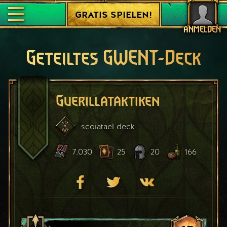
GRATIS SPIELEN!
ANMELDEN
Geteiltes GWENT-Deck
Guerillataktiken
scoiatael
deck
7.030
25
20
166