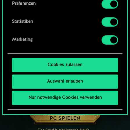
Präferenzen
findest du unten im Menü „Einstellungen“, wo
du, falls gewünscht, auch alle Einstellungen rund
um das Thema Cookies ändern kannst.
Statistiken
Marketing
Cookies zulassen
Auswahl erlauben
Nur notwendige Cookies verwenden
WIE WÄR’S MIT EINER RUNDE GWENT?
KOSTENLOS AUF
PC SPIELEN