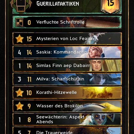
15
Guerillataktiken
0
Verfluchte Schriftrolle
15
Mysterien von Loc Feainn
4
14
Saskia: Kommandantin
1
14
Simlas Finn aep Dabairr
3
11
Milva: Scharfschützin
10
Korathi-Hitzewelle
9
Wasser des Brokilon
Seewächterin: Aspekt des
1
8
Abends
5
7
Die Trauerweide