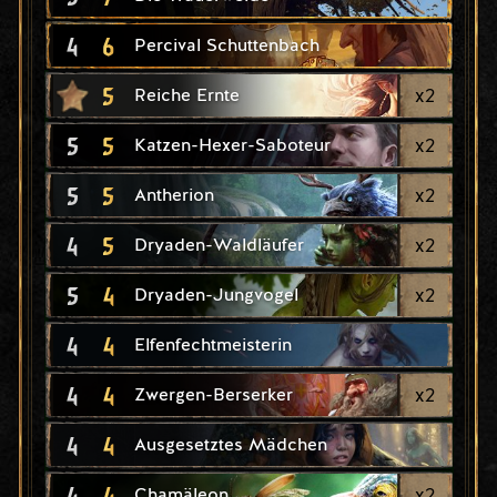
4
6
Percival Schuttenbach
5
x
2
Reiche Ernte
5
5
x
2
Katzen-Hexer-Saboteur
5
5
x
2
Antherion
4
5
x
2
Dryaden-Waldläufer
5
4
x
2
Dryaden-Jungvogel
4
4
Elfenfechtmeisterin
4
4
x
2
Zwergen-Berserker
4
4
Ausgesetztes Mädchen
4
4
x
2
Chamäleon