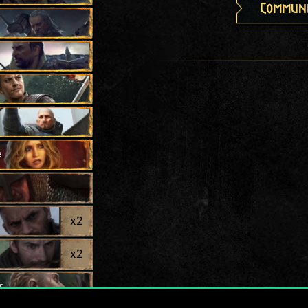
Communi
e
x
2
x
2
r