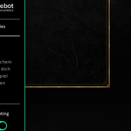
ies
ischem
 dich
piel
len
ting
 Menü
und