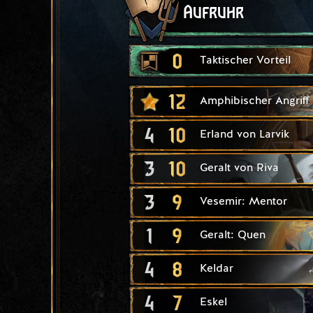
Aufruhr
0
Taktischer Vorteil
12
Amphibischer Angriff
4
10
Erland von Larvik
3
10
Geralt von Riva
3
9
Vesemir: Mentor
1
9
Geralt: Quen
4
8
Keldar
4
7
Eskel