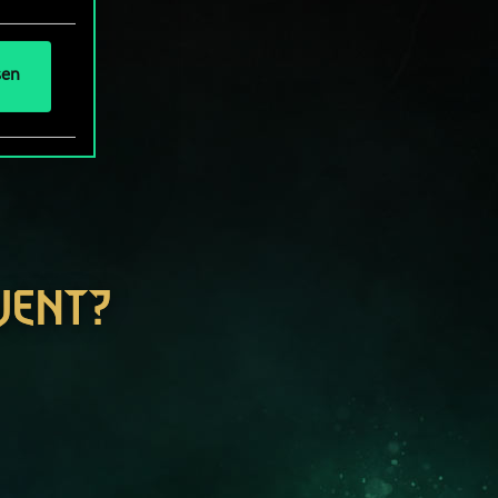
sen
WENT?