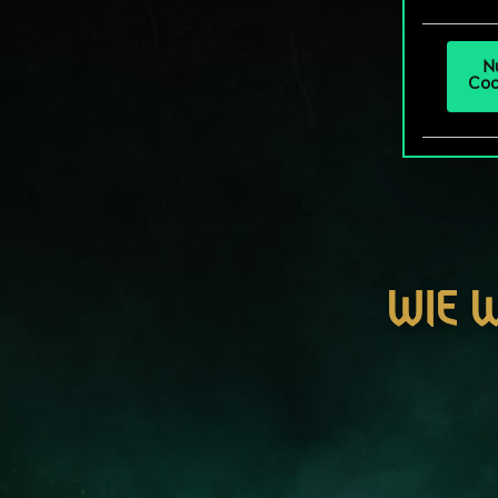
um da
N
Coo
WIE 