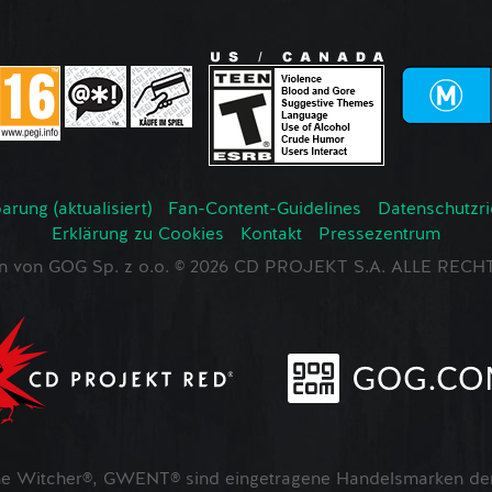
rung (aktualisiert)
Fan-Content-Guidelines
Datenschutzrich
Erklärung zu Cookies
Kontakt
Pressezentrum
en von GOG Sp. z o.o. © 2026 CD PROJEKT S.A. ALLE RE
 Witcher®, GWENT® sind eingetragene Handelsmarken der