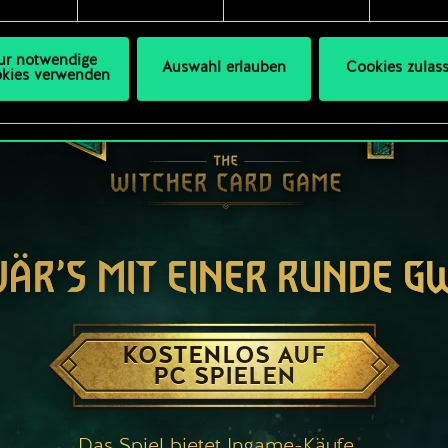
s Thema Cookies ändern kannst.
ur notwendige
Auswahl erlauben
Cookies zulas
kies verwenden
WÄR’S MIT EINER RUNDE G
KOSTENLOS AUF
PC SPIELEN
Das Spiel bietet Ingame-Käufe