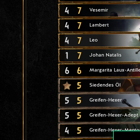
4
7
Vesemir
4
7
Lambert
4
7
Leo
1
7
Johan Natalis
6
6
Margarita Laux-Antill
5
Siedendes Öl
5
5
Greifen-Hexer
5
5
Greifen-Hexer-Adept
4
5
Greifen-Hexer-Mento