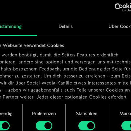
x
2
ustimmung
Details
Über Cook
pe
x
2
e Webseite verwendet Cookies
he
x
2
 werden benötigt, damit die Seiten-Features ordentlich
ionieren, andere sind optional und versorgen uns mit techn
nhalts-bezogenem Feedback, um die Bedienung der Seite für
ehmer zu gestalten. Um dich besser zu erreichen – zum Beis
wir dir über Social-Media-Kanäle etwas Interessantes mittei
n –, geben wir gegebenenfalls auch Teile unserer Cookies an
 Partner weiter. Jeder dieser optionalen Cookies erfordert
dings deine Zustimmung.
ungsauswahl
wendig
Präferenzen
Statistiken
Marke
Details zu unserer Nutzung von Cookies findest du unten im
ellungen“, wo du, falls gewünscht, auch alle Einstellungen r