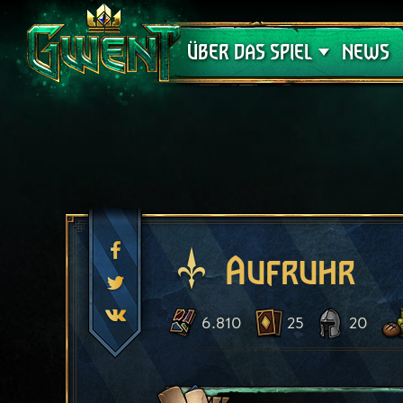
Support
ÜBER DAS SPIEL
NEWS
Aufruhr
6.810
25
20