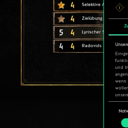
4
Selektive Mutation
4
Zielübung
Z
5
4
Lyrischer Sensenkäm
4
4
Unser
Radovids Königswac
Einige
funkt
und I
angen
wenn 
wolle
unsere
aller
Einwillig
Not
Alle 
„Einst