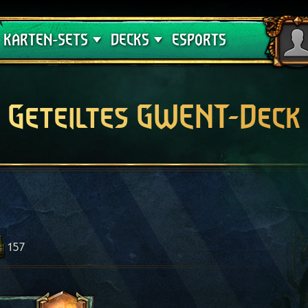
Crimson Curse
Deck-Leitfäden
KARTEN-SETS
DECKS
ESPORTS
Geteiltes GWENT-Deck
157