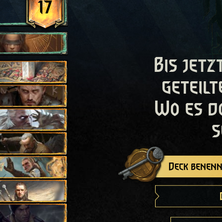
17
Bis jetz
geteilt
Wo es d
s
Deck benenn