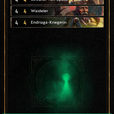
4
4
Waideler
4
4
Endriaga-Kriegerin