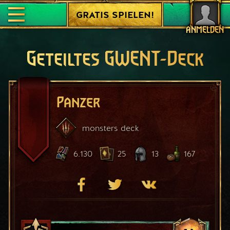
GRATIS SPIELEN!
ANMELDEN
Geteiltes GWENT-Deck
Panzer
monsters
deck
6.130
25
13
167