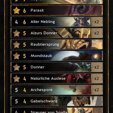
6
Parasit
4
6
x
2
Alter Nebling
5
x
2
Alzurs Donner
5
Raubtiersprung
5
Mondstaub
5
x
2
Donner
4
x
2
Natürliche Auslese
5
4
x
2
Archespore
5
4
Gabelschwanz
4
4
Streuner von Spalla