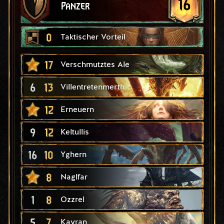
16
Panzer
0
Taktischer Vorteil
17
Verschmutztes Ale
6
13
Villentretenmerth
12
Erneuern
9
12
Keltullis
16
10
Yghern
8
Naglfar
1
8
Ozzrel
5
7
Kayran