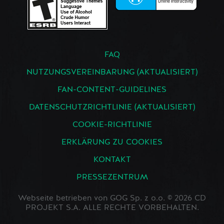
FAQ
NUTZUNGSVEREINBARUNG (AKTUALISIERT)
FAN-CONTENT-GUIDELINES
DATENSCHUTZRICHTLINIE (AKTUALISIERT)
COOKIE-RICHTLINIE
ERKLÄRUNG ZU COOKIES
KONTAKT
PRESSEZENTRUM
Webseite betrieben von GOG Sp. z o.o. © 2026 CD
PROJEKT S.A. ALLE RECHTE VORBEHALTEN.