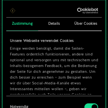
Bis jetzt ist dies nur
ein geteilter Satz
Zustimmung
Details
Über Cookies
Karten.
Wo es doch so viel
Unsere Webseite verwendet Cookies
mehr sein kann!
Einige werden benötigt, damit die Seiten-
Features ordentlich funktionieren, andere sind
optional und versorgen uns mit technischem und
Inhalts-bezogenem Feedback, um die Bedienung
Deck benennen und Leitfaden
der Seite für dich angenehmer zu gestalten. Um
erstellen
dich besser zu erreichen – zum Beispiel wenn
wir dir über Social-Media-Kanäle etwas
Interessantes mitteilen wollen –, geben wir
Deck bearbeiten
gegebenenfalls auch Teile unserer Cookies an
unsere Partner weiter. Jeder dieser optionalen
Einwilligungsauswahl
ODER
Cookies erfordert allerdings deine Zustimmung.
Notwendig