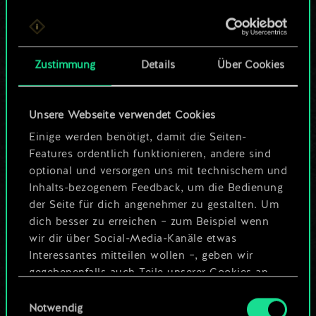
Bis jetzt ist dies nur
ein geteilter Satz
Zustimmung
Details
Über Cookies
Karten.
Wo es doch so viel
Unsere Webseite verwendet Cookies
mehr sein kann!
Einige werden benötigt, damit die Seiten-
Features ordentlich funktionieren, andere sind
optional und versorgen uns mit technischem und
Inhalts-bezogenem Feedback, um die Bedienung
Deck benennen und Leitfaden
der Seite für dich angenehmer zu gestalten. Um
erstellen
dich besser zu erreichen – zum Beispiel wenn
wir dir über Social-Media-Kanäle etwas
Deck bearbeiten
Interessantes mitteilen wollen –, geben wir
gegebenenfalls auch Teile unserer Cookies an
unsere Partner weiter. Jeder dieser optionalen
ODER
Einwilligungsauswahl
Cookies erfordert allerdings deine Zustimmung.
Notwendig