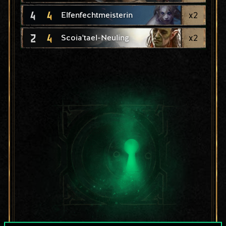
4
4
x
2
Elfenfechtmeisterin
2
4
x
2
Scoia'tael-Neuling