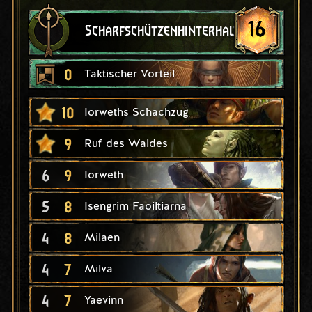
16
Scharfschützenhinterhalt
0
Taktischer Vorteil
10
Iorweths Schachzug
9
Ruf des Waldes
6
9
Iorweth
5
8
Isengrim Faoiltiarna
4
8
Milaen
4
7
Milva
4
7
Yaevinn