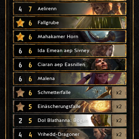
4
7
Aelirenn
6
Fallgrube
6
Mahakamer Horn
6
6
Ida Emean aep Sivney
6
6
Ciaran aep Easnillen
6
6
Malena
6
x
2
Schmetterfalle
5
x
2
Einäscherungsfalle
2
5
x
2
Dol Blathanna: Bögen
4
4
x
2
Vrihedd-Dragoner