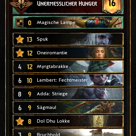
16
Unermesslicher Hunger
0
Magische Lampe
13
Spuk
12
Oneiromantie
4
12
Myrgtabrakke
6
10
Lambert: Fechtmeister
8
9
Adda: Striege
6
9
Sägmaul
8
Dol Dhu Lokke
3
8
Bruchhold