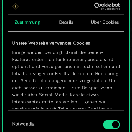
ein geteilter Satz
Karten.
Zustimmung
Details
Über Cookies
Wo es doch so viel
Unsere Webseite verwendet Cookies
mehr sein kann!
Einige werden benötigt, damit die Seiten-
Features ordentlich funktionieren, andere sind
optional und versorgen uns mit technischem und
Deck benennen und Leitfaden
Inhalts-bezogenem Feedback, um die Bedienung
erstellen
der Seite für dich angenehmer zu gestalten. Um
dich besser zu erreichen – zum Beispiel wenn
wir dir über Social-Media-Kanäle etwas
Deck bearbeiten
Interessantes mitteilen wollen –, geben wir
gegebenenfalls auch Teile unserer Cookies an
ODER
unsere Partner weiter. Jeder dieser optionalen
Einwilligungsauswahl
Cookies erfordert allerdings deine Zustimmung.
Notwendig