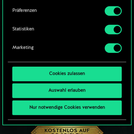
Community-Decks durchsuchen
Alle Details zu unserer Nutzung von Cookies
Präferenzen
findest du unten im Menü „Einstellungen“, wo
du, falls gewünscht, auch alle Einstellungen rund
um das Thema Cookies ändern kannst.
Statistiken
Marketing
Cookies zulassen
Auswahl erlauben
Nur notwendige Cookies verwenden
WIE WÄR’S MIT EINER RUNDE GWENT?
KOSTENLOS AUF