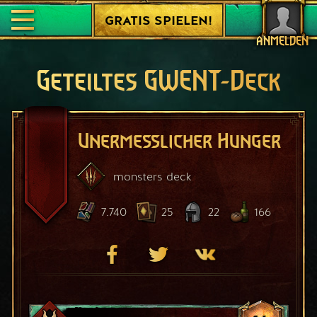
GRATIS SPIELEN!
ANMELDEN
Geteiltes GWENT-Deck
Unermesslicher Hunger
monsters
deck
7.740
25
22
166