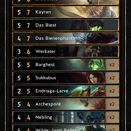
5
7
Kayran
5
7
Das Biest
4
7
Das Bienenphantom
3
6
Werkater
5
5
x
2
Barghest
5
5
x
2
Sukkubus
2
5
x
2
Endriaga-Larve
5
4
x
2
Archespore
4
4
x
2
Nebling
4
4
x
2
Wilde-Jagd-Reiter