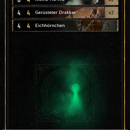
4
4
x
2
Gerüsteter Drakkar
4
4
Eichhörnchen