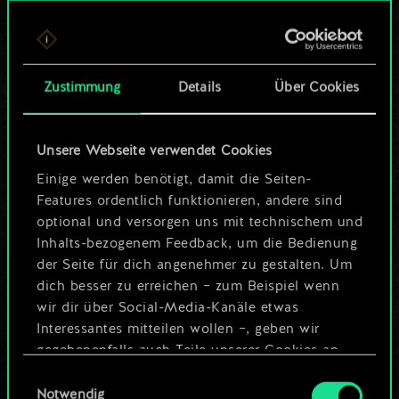
Bis jetzt ist dies nur
ein geteilter Satz
Zustimmung
Details
Über Cookies
Karten.
Wo es doch so viel
Unsere Webseite verwendet Cookies
mehr sein kann!
Einige werden benötigt, damit die Seiten-
Features ordentlich funktionieren, andere sind
optional und versorgen uns mit technischem und
Inhalts-bezogenem Feedback, um die Bedienung
Deck benennen und Leitfaden
der Seite für dich angenehmer zu gestalten. Um
erstellen
dich besser zu erreichen – zum Beispiel wenn
wir dir über Social-Media-Kanäle etwas
Interessantes mitteilen wollen –, geben wir
Deck bearbeiten
gegebenenfalls auch Teile unserer Cookies an
unsere Partner weiter. Jeder dieser optionalen
Einwilligungsauswahl
ODER
Cookies erfordert allerdings deine Zustimmung.
Notwendig