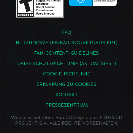
FAQ
NUTZUNGSVEREINBARUNG (AKTUALISIERT)
FAN-CONTENT-GUIDELINES
DATENSCHUTZRICHTLINIE (AKTUALISIERT)
COOKIE-RICHTLINIE
ERKLÄRUNG ZU COOKIES
KONTAKT
PRESSEZENTRUM
Webseite betrieben von GOG Sp. z o.o. © 2026 CD
PROJEKT S.A. ALLE RECHTE VORBEHALTEN.