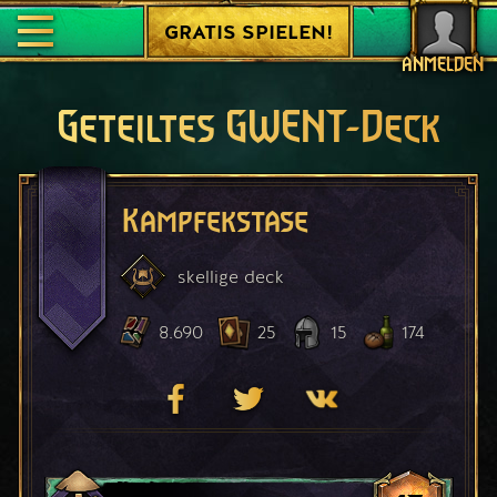
GRATIS SPIELEN!
ANMELDEN
Geteiltes GWENT-Deck
Kampfekstase
skellige
deck
8.690
25
15
174