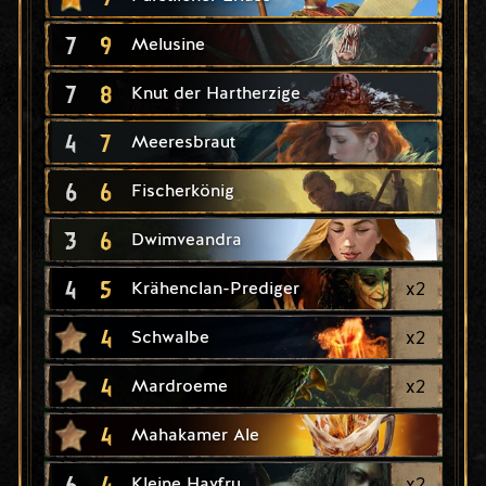
7
9
Melusine
7
8
Knut der Hartherzige
4
7
Meeresbraut
6
6
Fischerkönig
3
6
Dwimveandra
4
5
x
2
Krähenclan-Prediger
4
x
2
Schwalbe
4
x
2
Mardroeme
4
Mahakamer Ale
6
4
x
2
Kleine Havfru