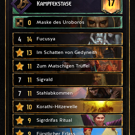
17
Kampfekstase
0
Maske des Uroboros
4
14
Fucusya
13
Im Schatten von Gedyneith
11
Zum Matschigen Trüffel
7
11
Sigvald
7
11
Stahlabkommen
10
Korathi-Hitzewelle
9
Sigrdrifas Ritual
9
Fürstlicher Erlass