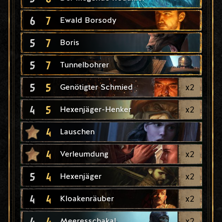
6
7
Ewald Borsody
5
7
Boris
5
7
Tunnelbohrer
5
5
x
2
Genötigter Schmied
4
5
x
2
Hexenjäger-Henker
4
Lauschen
4
x
2
Verleumdung
5
4
x
2
Hexenjäger
4
4
x
2
Kloakenräuber
4
4
x
2
Meeresschakal