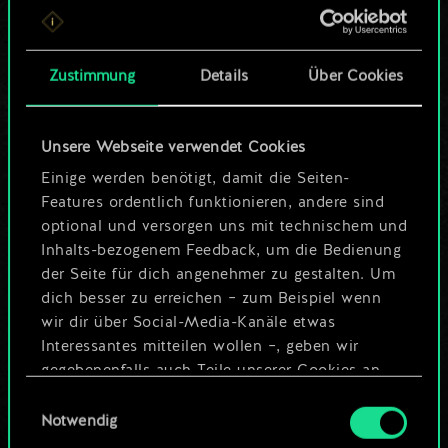
ein geteilter Satz
Karten.
Zustimmung
Details
Über Cookies
Wo es doch so viel
Unsere Webseite verwendet Cookies
mehr sein kann!
Einige werden benötigt, damit die Seiten-
Features ordentlich funktionieren, andere sind
optional und versorgen uns mit technischem und
Deck benennen und Leitfaden
Inhalts-bezogenem Feedback, um die Bedienung
erstellen
der Seite für dich angenehmer zu gestalten. Um
dich besser zu erreichen – zum Beispiel wenn
wir dir über Social-Media-Kanäle etwas
Deck bearbeiten
Interessantes mitteilen wollen –, geben wir
gegebenenfalls auch Teile unserer Cookies an
ODER
unsere Partner weiter. Jeder dieser optionalen
Einwilligungsauswahl
Cookies erfordert allerdings deine Zustimmung.
Notwendig