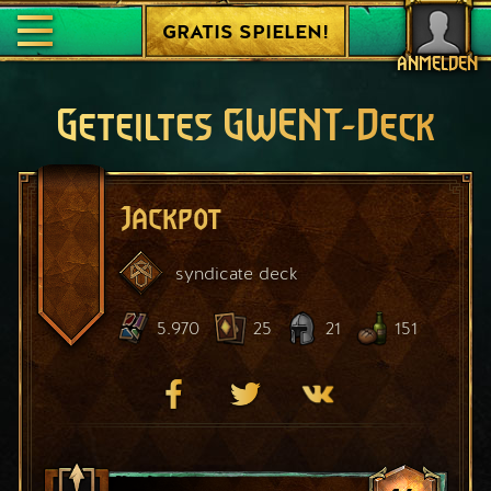
GRATIS SPIELEN!
ANMELDEN
Geteiltes GWENT-Deck
Jackpot
syndicate
deck
5.970
25
21
151