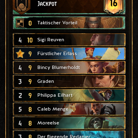
16
Jackpot
0
Taktischer Vorteil
4
10
Sigi Reuven
9
Fürstlicher Erlass
4
9
Bincy Blumerholdt
3
9
Graden
2
9
Philippa Eilhart
5
8
Caleb Menge
4
8
Moreelse
3
8
Der fliegende Redanier