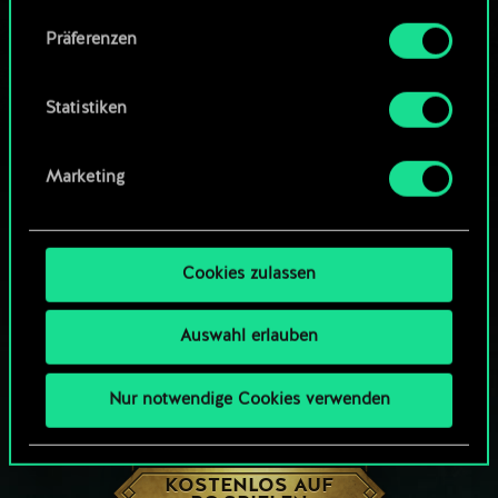
Community-Decks durchsuchen
Alle Details zu unserer Nutzung von Cookies
Präferenzen
findest du unten im Menü „Einstellungen“, wo
du, falls gewünscht, auch alle Einstellungen rund
um das Thema Cookies ändern kannst.
Statistiken
Marketing
Cookies zulassen
Auswahl erlauben
Nur notwendige Cookies verwenden
WIE WÄR’S MIT EINER RUNDE GWENT?
KOSTENLOS AUF