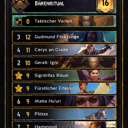
16
Bärenritual
0
Taktischer Vorteil
3
12
Gudmund Flinkzunge
4
11
Cerys an Craite
2
10
Geralt: Igni
9
Sigrdrifas Ritual
9
Fürstlicher Erlass
6
9
Matta Hu'uri
4
9
Plötze
7
7
Hammond