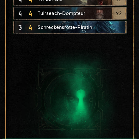
4
4
x
2
Tuirseach-Dompteur
3
4
Schreckensrotte-Piratin