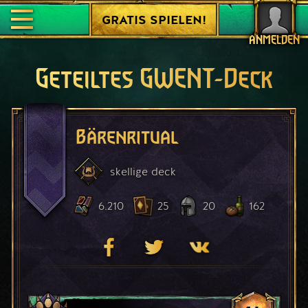
GRATIS SPIELEN!
ANMELDEN
Geteiltes GWENT-Deck
Bärenritual
skellige
deck
6.210
25
20
162