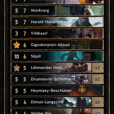
5
7
Morkvarg
5
7
Harald Hundeschnauze
3
7
Vildkaarl
6
Gigaskorpion-Absud
10
6
Skjall
5
x
2
Lähmender Hieb
5
5
x
2
Drummond-Schildmaid
5
5
Heymaey-Beschützer
5
4
x
2
Dimun-Langschiff
4
4
x
2
Wilder Bär