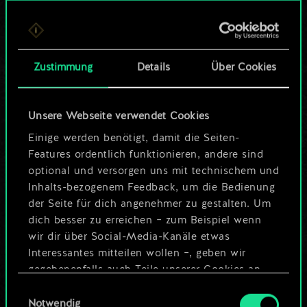
Bis jetzt ist dies nur
ein geteilter Satz
Zustimmung
Details
Über Cookies
Karten.
Wo es doch so viel
Unsere Webseite verwendet Cookies
mehr sein kann!
Einige werden benötigt, damit die Seiten-
Features ordentlich funktionieren, andere sind
optional und versorgen uns mit technischem und
Inhalts-bezogenem Feedback, um die Bedienung
Deck benennen und Leitfaden
der Seite für dich angenehmer zu gestalten. Um
erstellen
dich besser zu erreichen – zum Beispiel wenn
wir dir über Social-Media-Kanäle etwas
Interessantes mitteilen wollen –, geben wir
Deck bearbeiten
gegebenenfalls auch Teile unserer Cookies an
unsere Partner weiter. Jeder dieser optionalen
Einwilligungsauswahl
ODER
Cookies erfordert allerdings deine Zustimmung.
Notwendig