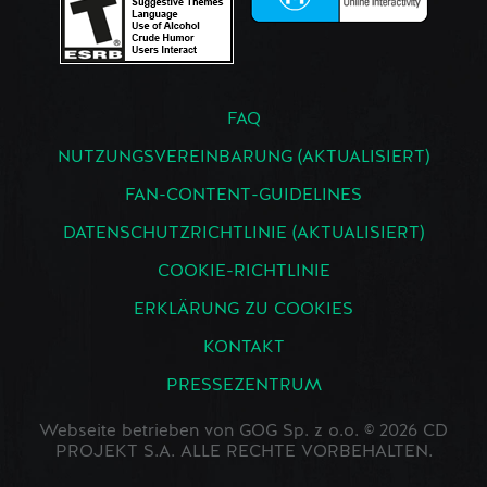
FAQ
NUTZUNGSVEREINBARUNG (AKTUALISIERT)
FAN-CONTENT-GUIDELINES
DATENSCHUTZRICHTLINIE (AKTUALISIERT)
COOKIE-RICHTLINIE
ERKLÄRUNG ZU COOKIES
KONTAKT
PRESSEZENTRUM
Webseite betrieben von GOG Sp. z o.o. © 2026 CD
PROJEKT S.A. ALLE RECHTE VORBEHALTEN.