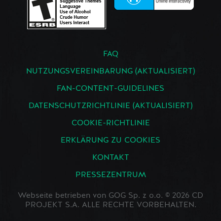
FAQ
NUTZUNGSVEREINBARUNG (AKTUALISIERT)
FAN-CONTENT-GUIDELINES
DATENSCHUTZRICHTLINIE (AKTUALISIERT)
COOKIE-RICHTLINIE
ERKLÄRUNG ZU COOKIES
KONTAKT
PRESSEZENTRUM
Webseite betrieben von GOG Sp. z o.o. © 2026 CD
PROJEKT S.A. ALLE RECHTE VORBEHALTEN.