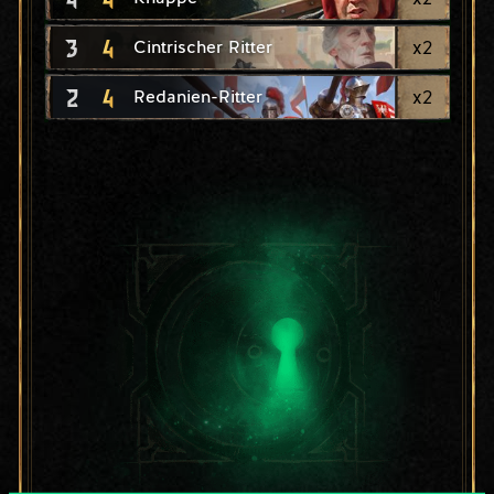
3
4
x
2
Cintrischer Ritter
2
4
x
2
Redanien-Ritter