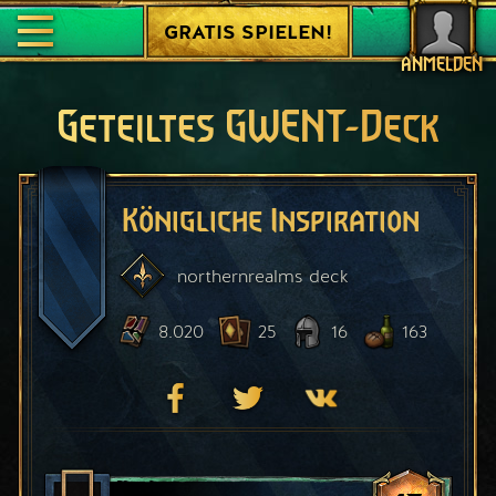
GRATIS SPIELEN!
ANMELDEN
Geteiltes GWENT-Deck
Königliche Inspiration
northernrealms
deck
8.020
25
16
163