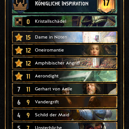
17
Königliche Inspiration
0
Kristallschädel
15
Dame in Nöten
12
Oneiromantie
12
Amphibischer Angriff
11
Aerondight
7
11
Gerhart von Aelle
6
9
Vandergrift
4
9
Schild der Maid
5
7
Unsterbliche