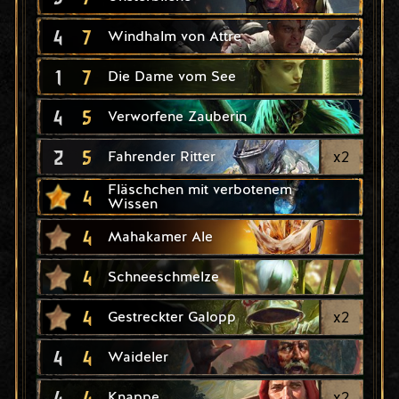
4
7
Windhalm von Attre
1
7
Die Dame vom See
4
5
Verworfene Zauberin
2
5
x
2
Fahrender Ritter
Fläschchen mit verbotenem
4
Wissen
4
Mahakamer Ale
4
Schneeschmelze
4
x
2
Gestreckter Galopp
4
4
Waideler
4
4
x
2
Knappe