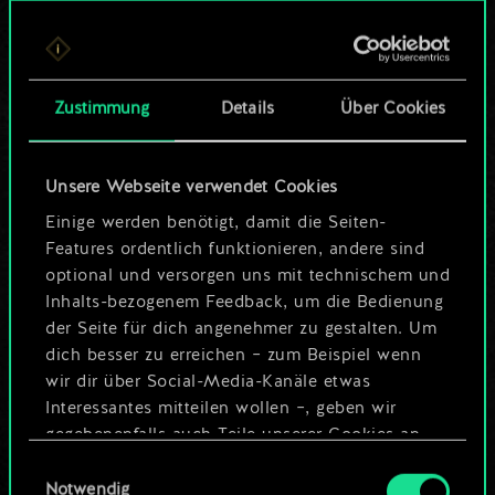
Bis jetzt ist dies nur
ein geteilter Satz
Zustimmung
Details
Über Cookies
Karten.
Wo es doch so viel
Unsere Webseite verwendet Cookies
mehr sein kann!
Einige werden benötigt, damit die Seiten-
Features ordentlich funktionieren, andere sind
optional und versorgen uns mit technischem und
Inhalts-bezogenem Feedback, um die Bedienung
Deck benennen und Leitfaden
der Seite für dich angenehmer zu gestalten. Um
erstellen
dich besser zu erreichen – zum Beispiel wenn
wir dir über Social-Media-Kanäle etwas
Interessantes mitteilen wollen –, geben wir
Deck bearbeiten
gegebenenfalls auch Teile unserer Cookies an
unsere Partner weiter. Jeder dieser optionalen
Einwilligungsauswahl
ODER
Cookies erfordert allerdings deine Zustimmung.
Notwendig