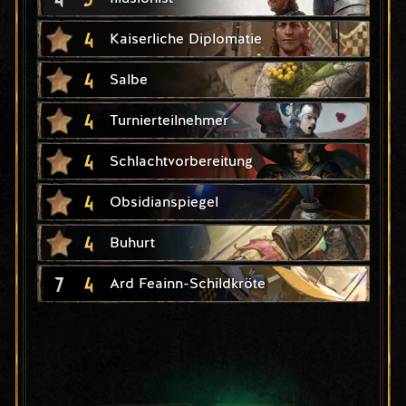
4
Kaiserliche Diplomatie
4
Salbe
4
Turnierteilnehmer
4
Schlachtvorbereitung
4
Obsidianspiegel
4
Buhurt
7
4
Ard Feainn-Schildkröte