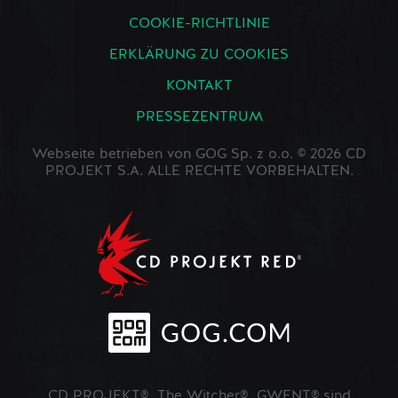
COOKIE-RICHTLINIE
ERKLÄRUNG ZU COOKIES
KONTAKT
PRESSEZENTRUM
Webseite betrieben von GOG Sp. z o.o. © 2026 CD
PROJEKT S.A. ALLE RECHTE VORBEHALTEN.
CD PROJEKT®, The Witcher®, GWENT® sind