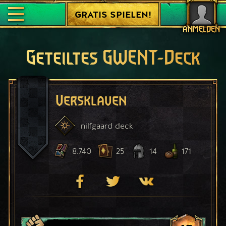
GRATIS SPIELEN!
ANMELDEN
Geteiltes GWENT-Deck
Versklaven
nilfgaard
deck
8.740
25
14
171