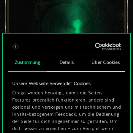
Zustimmung
Details
Über Cookies
Bis jetzt ist dies nur
Unsere Webseite verwendet Cookies
ein geteilter Satz
Einige werden benötigt, damit die Seiten-
Karten.
Features ordentlich funktionieren, andere sind
optional und versorgen uns mit technischem und
Wo es doch so viel
Inhalts-bezogenem Feedback, um die Bedienung
der Seite für dich angenehmer zu gestalten. Um
mehr sein kann!
dich besser zu erreichen – zum Beispiel wenn