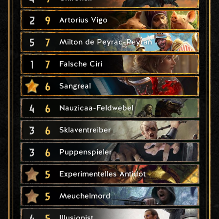
2
9
Artorius Vigo
5
7
Milton de Peyrac-Peyran
1
7
Falsche Ciri
6
Sangreal
4
6
Nauzicaa-Feldwebel
3
6
Sklaventreiber
3
6
Puppenspieler
5
Experimentelles Antidot
5
Meuchelmord
4
5
Illusionist