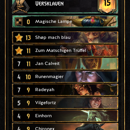
15
Versklaven
0
Magische Lampe
13
Shøp mach blau
11
Zum Matschigen Trüffel
7
11
Jan Calveit
4
10
Runenmagier
7
9
Radeyah
5
9
Vilgefortz
4
9
Einhorn
4
9
Chironex