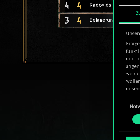
4
4
Radovids Königswac
Z
3
4
Belagerungsturm
Unser
Einige
funkt
und I
angen
wenn 
wolle
unsere
aller
Einwillig
Not
Alle 
„Einst
um da