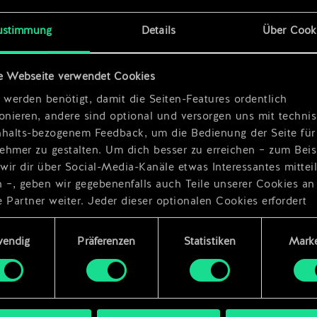
he
x
2
ustimmung
Details
Über Cook
x
2
e Webseite verwendet Cookies
 werden benötigt, damit die Seiten-Features ordentlich
ionieren, andere sind optional und versorgen uns mit techn
nhalts-bezogenem Feedback, um die Bedienung der Seite für
ehmer zu gestalten. Um dich besser zu erreichen – zum Beis
wir dir über Social-Media-Kanäle etwas Interessantes mittei
n –, geben wir gegebenenfalls auch Teile unserer Cookies an
 Partner weiter. Jeder dieser optionalen Cookies erfordert
dings deine Zustimmung.
ungsauswahl
wendig
Präferenzen
Statistiken
Marke
Details zu unserer Nutzung von Cookies findest du unten im
ellungen“, wo du, falls gewünscht, auch alle Einstellungen r
s Thema Cookies ändern kannst.