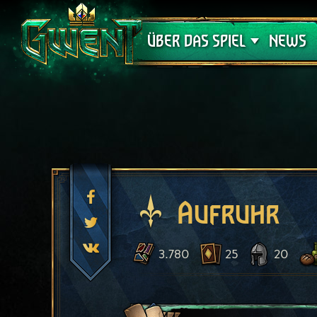
Support
ÜBER DAS SPIEL
NEWS
Aufruhr
3.780
25
20