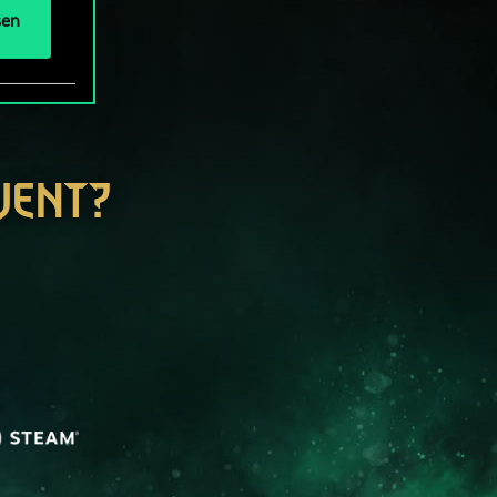
sen
WENT?