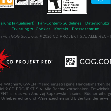
rung (aktualisiert)
Fan-Content-Guidelines
Datenschutzrich
Erklärung zu Cookies
Kontakt
Pressezentrum
en von GOG Sp. z o.o. © 2026 CD PROJEKT S.A. ALLE RE
 Witcher®, GWENT® sind eingetragene Handelsmarken der
 © CD PROJEKT S.A. Alle Rechte vorbehalten. Entwickel
NT ist das von Andrzej Sapkowski in seiner Bücherreihe g
 Urheberrechte und Warenzeichen sind Eigentum der jeweil