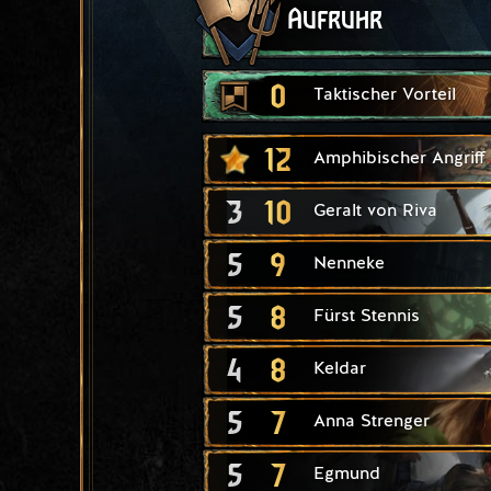
Aufruhr
0
Taktischer Vorteil
12
Amphibischer Angriff
3
10
Geralt von Riva
5
9
Nenneke
5
8
Fürst Stennis
4
8
Keldar
5
7
Anna Strenger
5
7
Egmund