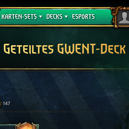
Crimson Curse
Deck-Leitfäden
KARTEN-SETS
DECKS
ESPORTS
Geteiltes GWENT-Deck
147