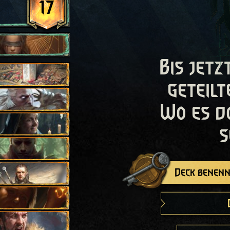
17
Bis jetz
geteilt
Wo es d
s
Deck benenn