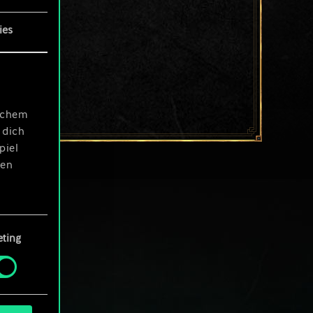
ies
ischem
 dich
piel
len
ting
 Menü
und