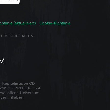
tlinie (aktualisiert)
Cookie-Richtlinie
CHTE VORBEHALTEN.
 Kapitalgruppe CD
t von CD PROJEKT S.A.
eschaffene Universum.
igen Inhaber.