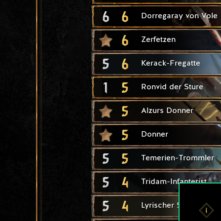
6
6
Dorregaray von Vole
6
Zerfetzen
5
6
Kerack-Fregatte
1
5
Ronvid der Sture
5
Alzurs Donner
5
Donner
5
5
Temerien-Trommler
5
4
Tridam-Infanterist
5
4
Lyrischer Sensenkäm