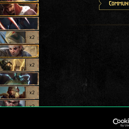
Communi
x
2
x
2
x
2
x
2
pe
x
2