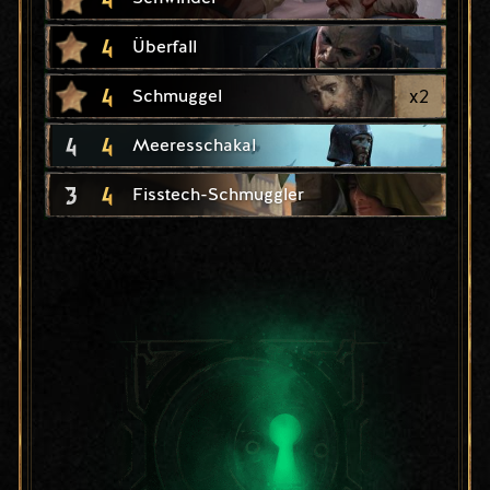
4
Überfall
4
x
2
Schmuggel
4
4
Meeresschakal
3
4
Fisstech-Schmuggler