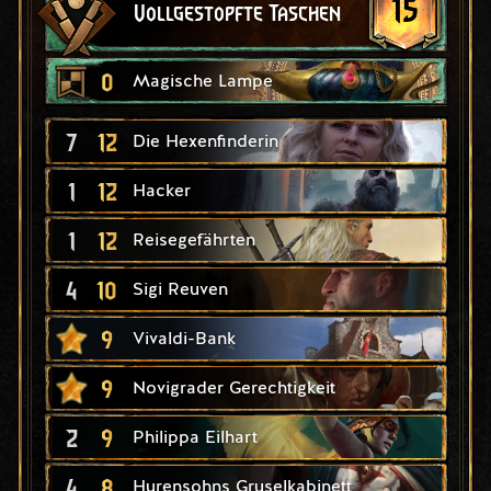
15
Vollgestopfte Taschen
0
Magische Lampe
7
12
Die Hexenfinderin
1
12
Hacker
1
12
Reisegefährten
4
10
Sigi Reuven
9
Vivaldi-Bank
9
Novigrader Gerechtigkeit
2
9
Philippa Eilhart
4
8
Hurensohns Gruselkabinett