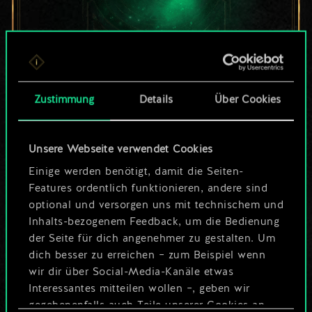
Bis jetzt ist dies nur
Zustimmung
Details
Über Cookies
ein geteilter Satz
Karten.
Unsere Webseite verwendet Cookies
Wo es doch so viel
Einige werden benötigt, damit die Seiten-
Features ordentlich funktionieren, andere sind
mehr sein kann!
optional und versorgen uns mit technischem und
Inhalts-bezogenem Feedback, um die Bedienung
der Seite für dich angenehmer zu gestalten. Um
dich besser zu erreichen – zum Beispiel wenn
Deck benennen und Leitfaden
wir dir über Social-Media-Kanäle etwas
erstellen
Interessantes mitteilen wollen –, geben wir
gegebenenfalls auch Teile unserer Cookies an