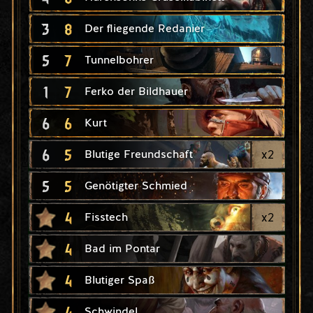
3
8
Der fliegende Redanier
5
7
Tunnelbohrer
1
7
Ferko der Bildhauer
6
6
Kurt
6
5
x
2
Blutige Freundschaft
5
5
Genötigter Schmied
4
x
2
Fisstech
4
Bad im Pontar
4
Blutiger Spaß
4
Schwindel