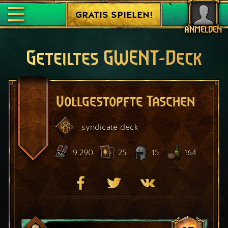
GRATIS SPIELEN!
ANMELDEN
Geteiltes GWENT-Deck
Vollgestopfte Taschen
syndicate
deck
9.290
25
15
164