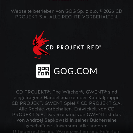
Webseite betrieben von GOG Sp. z o.o. © 2026 CD
PROJEKT S.A. ALLE RECHTE VORBEHALTEN.
CD PROJEKT®, The Witcher®, GWENT® sind
eingetragene Handelsmarken der Kapitalgruppe
CD PROJEKT. GWENT Spiel © CD PROJEKT S.A.
Alle Rechte vorbehalten. Entwickelt von CD
PROJEKT S.A. Das Szenario von GWENT ist das
von Andrzej Sapkowski in seiner Bücherreihe
geschaffene Universum. Alle anderen
Urheberrechte und Warenzeichen sind Eigentum