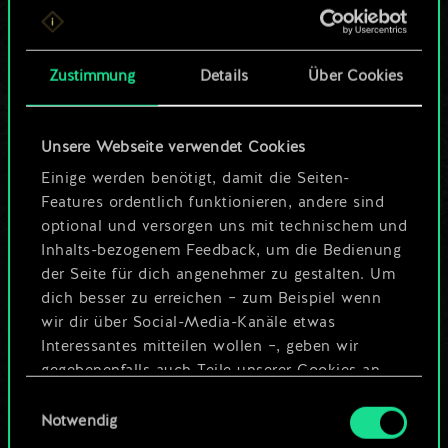
ein geteilter Satz
Karten.
Zustimmung
Details
Über Cookies
Wo es doch so viel
Unsere Webseite verwendet Cookies
mehr sein kann!
Einige werden benötigt, damit die Seiten-
Features ordentlich funktionieren, andere sind
optional und versorgen uns mit technischem und
Deck benennen und Leitfaden
Inhalts-bezogenem Feedback, um die Bedienung
erstellen
der Seite für dich angenehmer zu gestalten. Um
dich besser zu erreichen – zum Beispiel wenn
wir dir über Social-Media-Kanäle etwas
Deck bearbeiten
Interessantes mitteilen wollen –, geben wir
gegebenenfalls auch Teile unserer Cookies an
ODER
unsere Partner weiter. Jeder dieser optionalen
Einwilligungsauswahl
Cookies erfordert allerdings deine Zustimmung.
Notwendig