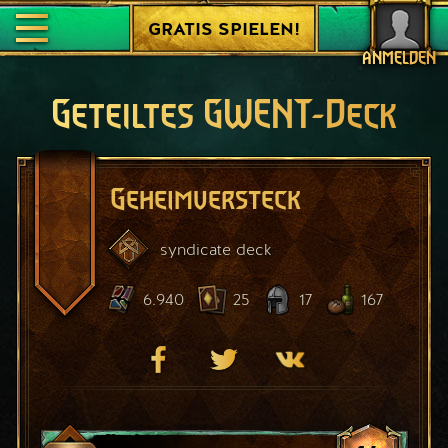
GRATIS SPIELEN!
ANMELDEN
Geteiltes GWENT-Deck
Geheimversteck
syndicate
deck
6.940
25
17
167