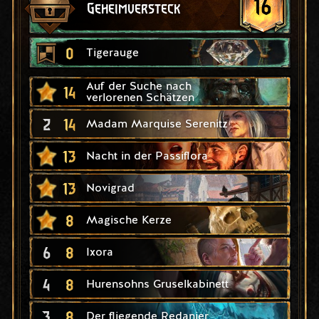
16
Geheimversteck
0
Tigerauge
Auf der Suche nach
14
verlorenen Schätzen
2
14
Madam Marquise Serenitz
13
Nacht in der Passiflora
13
Novigrad
8
Magische Kerze
6
8
Ixora
4
8
Hurensohns Gruselkabinett
3
8
Der fliegende Redanier