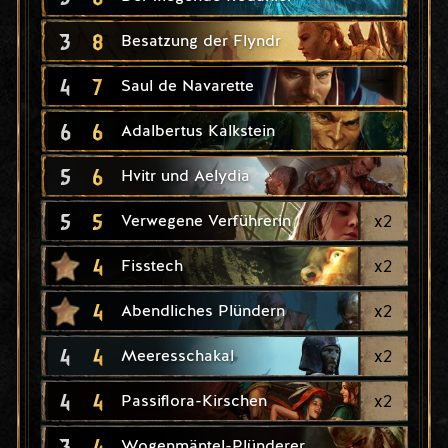
3
8
Besatzung der Flyndr
4
7
Saul de Navarette
6
6
Adalbertus Kalkstein
5
6
Hvitr und Aelydia
5
5
x
2
Verwegene Verführerin
4
x
2
Fisstech
4
x
2
Abendliches Plündern
4
4
x
2
Meeresschakal
4
4
x
2
Passiflora-Kirschen
3
4
Wogenmäntel-Plünderer