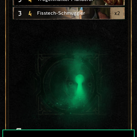
3
4
x
2
Fisstech-Schmuggler
Bis jetzt ist dies nur