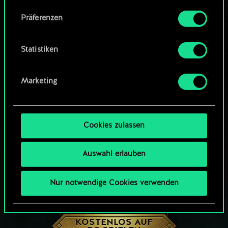
Community-Decks durchsuchen
Alle Details zu unserer Nutzung von Cookies
Präferenzen
findest du unten im Menü „Einstellungen“, wo
du, falls gewünscht, auch alle Einstellungen rund
um das Thema Cookies ändern kannst.
Statistiken
Marketing
Cookies zulassen
Auswahl erlauben
Nur notwendige Cookies verwenden
WIE WÄR’S MIT EINER RUNDE GWENT?
KOSTENLOS AUF