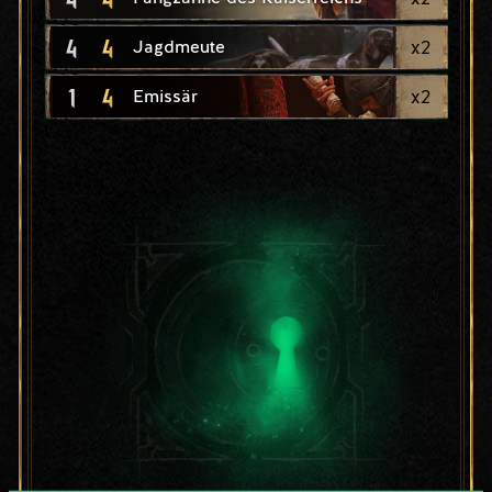
4
4
x
2
Jagdmeute
1
4
x
2
Emissär