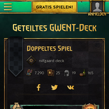
GRATIS SPIELEN!
ANMELDEN
Geteiltes GWENT-Deck
Doppeltes Spiel
nilfgaard
deck
7.290
25
19
165