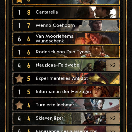
1
8
Cantarella
1
7
Menno Coehoorn
Van Moorlehems
6
6
Mundschenk
1
6
Roderick von Dun Tynne
4
6
x
2
Nauzicaa-Feldwebel
5
Experimentelles Antidot
1
5
Informantin der Herzogin
4
Turnierteilnehmer
4
4
x
2
Sklavenjäger
4
4
x
2
Fangzähne des Kaiserreichs