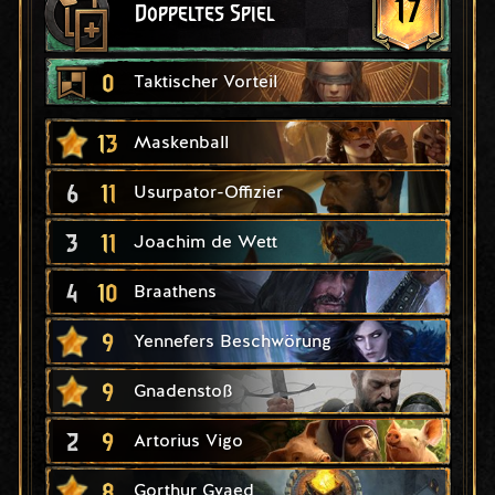
17
Doppeltes Spiel
0
Taktischer Vorteil
13
Maskenball
6
11
Usurpator-Offizier
3
11
Joachim de Wett
4
10
Braathens
9
Yennefers Beschwörung
9
Gnadenstoß
2
9
Artorius Vigo
8
Gorthur Gvaed