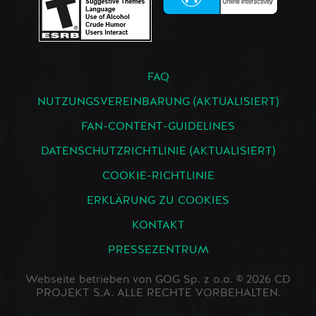
FAQ
NUTZUNGSVEREINBARUNG (AKTUALISIERT)
FAN-CONTENT-GUIDELINES
DATENSCHUTZRICHTLINIE (AKTUALISIERT)
COOKIE-RICHTLINIE
ERKLÄRUNG ZU COOKIES
KONTAKT
PRESSEZENTRUM
Webseite betrieben von GOG Sp. z o.o. © 2026 CD
PROJEKT S.A. ALLE RECHTE VORBEHALTEN.