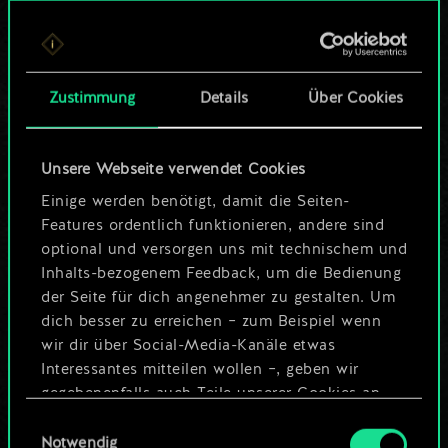
Bis jetzt ist dies nur
ein geteilter Satz
Zustimmung
Details
Über Cookies
Karten.
Wo es doch so viel
Unsere Webseite verwendet Cookies
mehr sein kann!
Einige werden benötigt, damit die Seiten-
Features ordentlich funktionieren, andere sind
optional und versorgen uns mit technischem und
Inhalts-bezogenem Feedback, um die Bedienung
Deck benennen und Leitfaden
der Seite für dich angenehmer zu gestalten. Um
erstellen
dich besser zu erreichen – zum Beispiel wenn
wir dir über Social-Media-Kanäle etwas
Interessantes mitteilen wollen –, geben wir
Deck bearbeiten
gegebenenfalls auch Teile unserer Cookies an
unsere Partner weiter. Jeder dieser optionalen
Einwilligungsauswahl
ODER
Cookies erfordert allerdings deine Zustimmung.
Notwendig