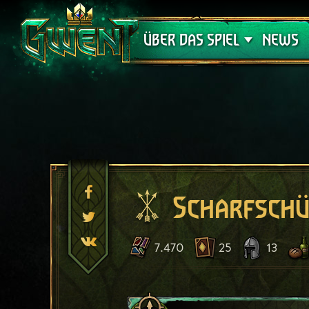
Support
ÜBER DAS SPIEL
NEWS
Scharfschü
7.470
25
13