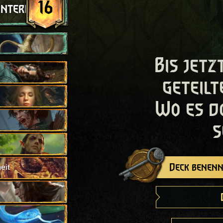
16
interhalt
Bis jetz
geteilt
Wo es d
s
Deck benenn
eit