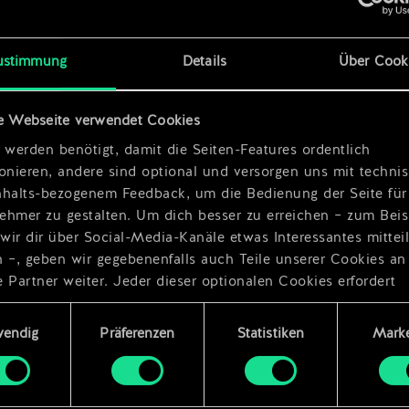
x
2
ustimmung
Details
Über Cook
do
x
2
e Webseite verwendet Cookies
 werden benötigt, damit die Seiten-Features ordentlich
ionieren, andere sind optional und versorgen uns mit techn
nhalts-bezogenem Feedback, um die Bedienung der Seite für
ehmer zu gestalten. Um dich besser zu erreichen – zum Beis
wir dir über Social-Media-Kanäle etwas Interessantes mittei
n –, geben wir gegebenenfalls auch Teile unserer Cookies an
 Partner weiter. Jeder dieser optionalen Cookies erfordert
dings deine Zustimmung.
ungsauswahl
wendig
Präferenzen
Statistiken
Marke
Details zu unserer Nutzung von Cookies findest du unten im
ellungen“, wo du, falls gewünscht, auch alle Einstellungen r
s Thema Cookies ändern kannst.