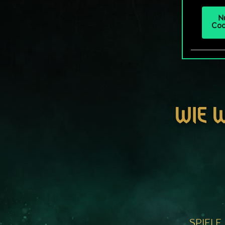
N
Coo
WIE 
SPIELE