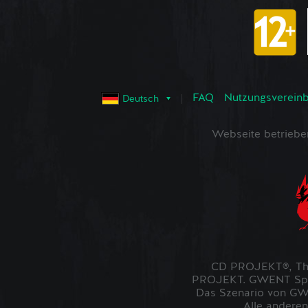
FAQ
Nutzungsvereinba
Deutsch
Webseite betrieb
CD PROJEKT®, The
PROJEKT. GWENT Spiel
Das Szenario von GWE
Alle anderen