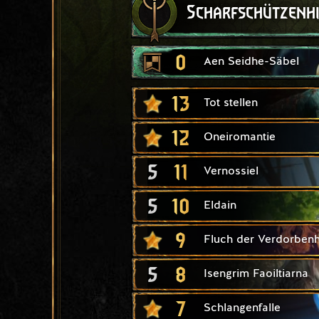
Scharfschützenh
0
Aen Seidhe-Säbel
13
Tot stellen
12
Oneiromantie
5
11
Vernossiel
5
10
Eldain
9
Fluch der Verdorbenh
5
8
Isengrim Faoiltiarna
7
Schlangenfalle