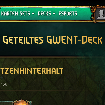
Crimson Curse
Deck-Leitfäden
KARTEN-SETS
DECKS
ESPORTS
Geteiltes GWENT-Deck
tzenhinterhalt
158