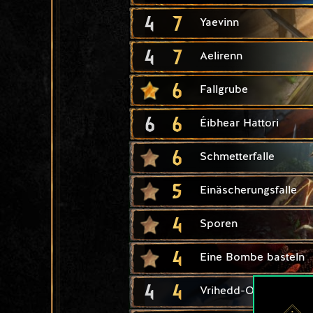
4
7
Yaevinn
4
7
Aelirenn
6
Fallgrube
6
6
Éibhear Hattori
6
Schmetterfalle
5
Einäscherungsfalle
4
Sporen
4
Eine Bombe basteln
4
4
Vrihedd-Offizier