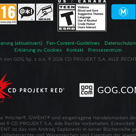
rung (aktualisiert)
Fan-Content-Guidelines
Datenschutzrich
Erklärung zu Cookies
Kontakt
Pressezentrum
en von GOG Sp. z o.o. © 2026 CD PROJEKT S.A. ALLE RE
 Witcher®, GWENT® sind eingetragene Handelsmarken der
 © CD PROJEKT S.A. Alle Rechte vorbehalten. Entwickel
NT ist das von Andrzej Sapkowski in seiner Bücherreihe g
 Urheberrechte und Warenzeichen sind Eigentum der jeweil