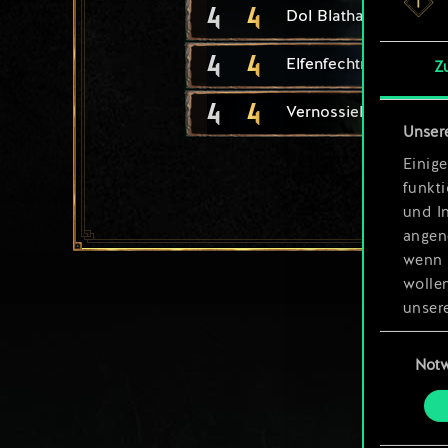
4
4
Dol Blathanna: Pfeile
4
4
Elfenfechtmeisterin
Z
4
4
Vernossiels Komman
Unser
Einige
funkt
und I
angen
wenn 
wolle
unsere
aller
Einwillig
Not
Alle 
„Einst
um da