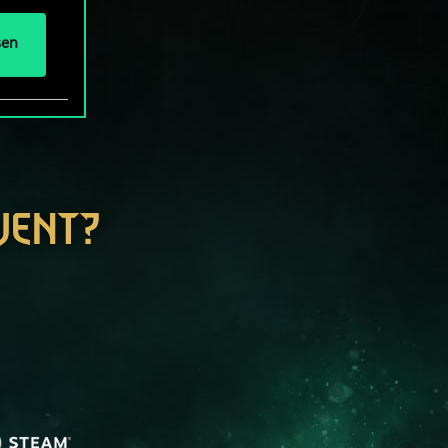
sen
WENT?