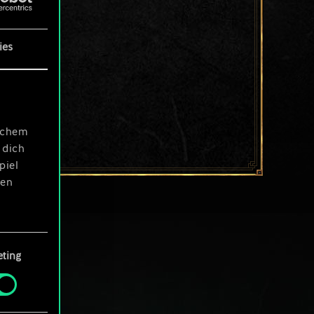
ies
ischem
 dich
piel
len
ting
 Menü
und