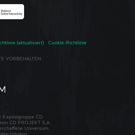
tlinie (aktualisiert)
Cookie-Richtlinie
CHTE VORBEHALTEN.
 Kapitalgruppe CD
t von CD PROJEKT S.A.
eschaffene Universum.
igen Inhaber.