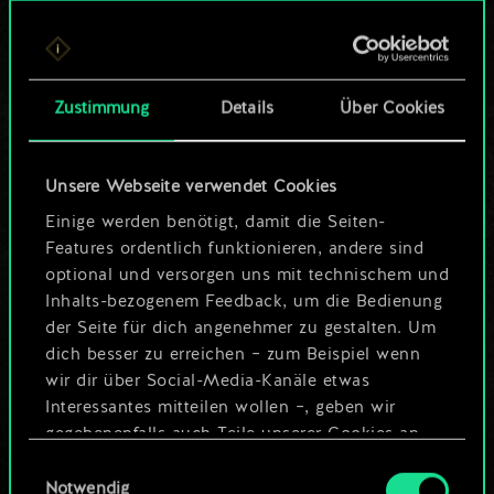
Bis jetzt ist dies nur
ein geteilter Satz
Zustimmung
Details
Über Cookies
Karten.
Wo es doch so viel
Unsere Webseite verwendet Cookies
mehr sein kann!
Einige werden benötigt, damit die Seiten-
Features ordentlich funktionieren, andere sind
optional und versorgen uns mit technischem und
Inhalts-bezogenem Feedback, um die Bedienung
Deck benennen und Leitfaden
der Seite für dich angenehmer zu gestalten. Um
erstellen
dich besser zu erreichen – zum Beispiel wenn
wir dir über Social-Media-Kanäle etwas
Interessantes mitteilen wollen –, geben wir
Deck bearbeiten
gegebenenfalls auch Teile unserer Cookies an
unsere Partner weiter. Jeder dieser optionalen
Einwilligungsauswahl
ODER
Cookies erfordert allerdings deine Zustimmung.
Notwendig