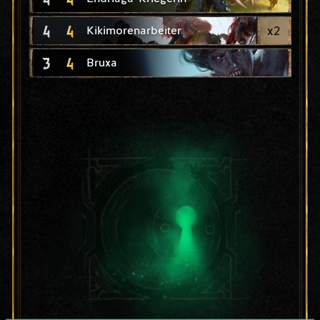
4
4
x
2
Kikimorenarbeiter
3
4
Bruxa