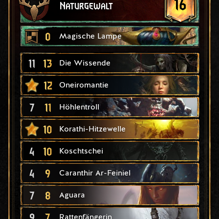
16
Naturgewalt
0
Magische Lampe
11
13
Die Wissende
12
Oneiromantie
7
11
Höhlentroll
10
Korathi-Hitzewelle
4
10
Koschtschei
4
9
Caranthir Ar-Feiniel
7
8
Aguara
9
7
Rattenfängerin