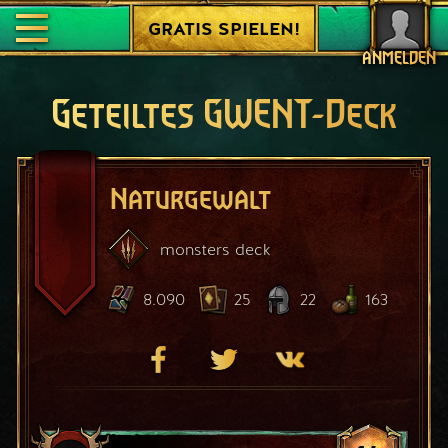
GRATIS SPIELEN!
ANMELDEN
Geteiltes GWENT-Deck
Naturgewalt
monsters
deck
8.090
25
22
163