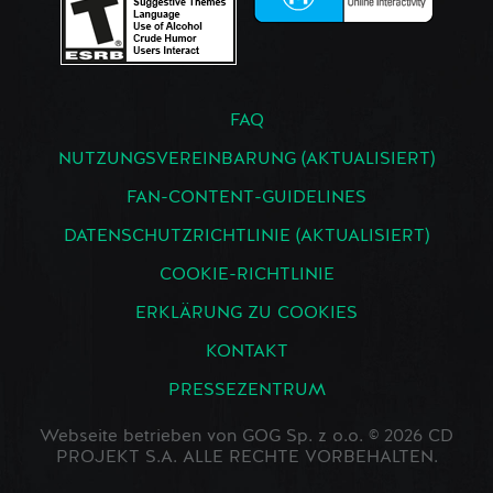
FAQ
NUTZUNGSVEREINBARUNG (AKTUALISIERT)
FAN-CONTENT-GUIDELINES
DATENSCHUTZRICHTLINIE (AKTUALISIERT)
COOKIE-RICHTLINIE
ERKLÄRUNG ZU COOKIES
KONTAKT
PRESSEZENTRUM
Webseite betrieben von GOG Sp. z o.o. © 2026 CD
PROJEKT S.A. ALLE RECHTE VORBEHALTEN.