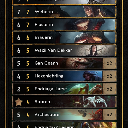
7
7
Weberin
6
7
Flüsterin
6
6
Brauerin
6
5
Maxii Van Dekkar
5
5
x
2
Gan Ceann
4
5
x
2
Hexenlehrling
2
5
x
2
Endriaga-Larve
4
Sporen
5
4
x
2
Archespore
4
4
Endriaga-Kriegerin