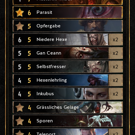
6
Parasit
5
Opfergabe
6
5
x
2
Niedere Hexe
5
5
x
2
Gan Ceann
5
5
x
2
Selbstfresser
4
5
x
2
Hexenlehrling
4
5
x
2
Inkubus
4
Grässliches Gelage
4
Sporen
4
x
2
Teleport