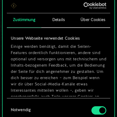
ein geteilter Satz
Karten.
Zustimmung
Details
Über Cookies
Wo es doch so viel
Unsere Webseite verwendet Cookies
mehr sein kann!
Einige werden benötigt, damit die Seiten-
Features ordentlich funktionieren, andere sind
optional und versorgen uns mit technischem und
Deck benennen und Leitfaden
Inhalts-bezogenem Feedback, um die Bedienung
erstellen
der Seite für dich angenehmer zu gestalten. Um
dich besser zu erreichen – zum Beispiel wenn
wir dir über Social-Media-Kanäle etwas
Deck bearbeiten
Interessantes mitteilen wollen –, geben wir
gegebenenfalls auch Teile unserer Cookies an
ODER
unsere Partner weiter. Jeder dieser optionalen
Einwilligungsauswahl
Cookies erfordert allerdings deine Zustimmung.
Notwendig