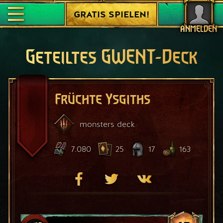
GRATIS SPIELEN!
ANMELDEN
Geteiltes GWENT-Deck
Früchte Ysgiths
monsters
deck
7.080
25
17
163