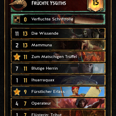
15
Früchte Ysgiths
0
Verfluchte Schriftrolle
11
13
Die Wissende
2
13
Mammuna
11
Zum Matschigen Trüffel
7
11
Blutige Herrin
1
11
Ihuarraquax
9
Fürstlicher Erlass
4
7
Operateur
1
7
Flüsterin: Tribut