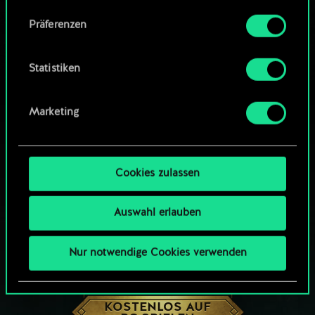
Community-Decks durchsuchen
Alle Details zu unserer Nutzung von Cookies
Präferenzen
findest du unten im Menü „Einstellungen“, wo
du, falls gewünscht, auch alle Einstellungen rund
um das Thema Cookies ändern kannst.
Statistiken
Marketing
Cookies zulassen
Auswahl erlauben
Nur notwendige Cookies verwenden
WIE WÄR’S MIT EINER RUNDE GWENT?
KOSTENLOS AUF