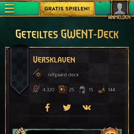
GRATIS SPIELEN!
ANMELDEN
Geteiltes GWENT-Deck
Versklaven
nilfgaard
deck
4.320
25
15
144