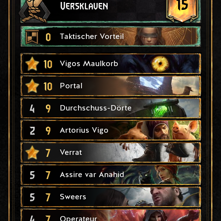
15
Versklaven
0
Taktischer Vorteil
10
Vigos Maulkorb
10
Portal
4
9
Durchschuss-Dörte
2
9
Artorius Vigo
7
Verrat
5
7
Assire var Anahid
5
7
Sweers
4
7
Operateur