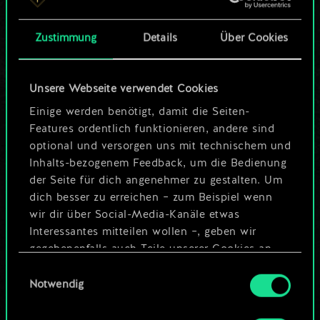
Karten.
Zustimmung
Details
Über Cookies
Wo es doch so viel
mehr sein kann!
Unsere Webseite verwendet Cookies
Einige werden benötigt, damit die Seiten-
Features ordentlich funktionieren, andere sind
Deck benennen und Leitfaden
optional und versorgen uns mit technischem und
erstellen
Inhalts-bezogenem Feedback, um die Bedienung
der Seite für dich angenehmer zu gestalten. Um
dich besser zu erreichen – zum Beispiel wenn
Deck bearbeiten
wir dir über Social-Media-Kanäle etwas
Interessantes mitteilen wollen –, geben wir
ODER
gegebenenfalls auch Teile unserer Cookies an
unsere Partner weiter. Jeder dieser optionalen
Einwilligungsauswahl
Cookies erfordert allerdings deine Zustimmung.
Notwendig
Community-Decks durchsuchen
Alle Details zu unserer Nutzung von Cookies