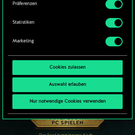
Präferenzen
findest du unten im Menü „Einstellungen“, wo
du, falls gewünscht, auch alle Einstellungen rund
um das Thema Cookies ändern kannst.
Statistiken
Marketing
Cookies zulassen
Auswahl erlauben
Nur notwendige Cookies verwenden
WIE WÄR’S MIT EINER RUNDE GWENT?
KOSTENLOS AUF
PC SPIELEN