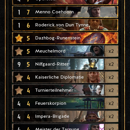
1
7
Menno Coehoorn
1
6
Roderick von Dun Tynne
5
Dazhbog-Runenstein
5
x
2
Meuchelmord
9
5
x
2
Nilfgaard-Ritter
4
x
2
Kaiserliche Diplomatie
4
x
2
Turnierteilnehmer
4
4
x
2
Feuerskorpion
4
4
x
2
Impera-Brigade
4
4
x
2
Meister der Tarnung