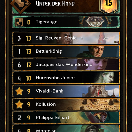
15
Unter der Hand
0
Tigerauge
3
13
Sigi Reuven: Genie
1
13
Bettlerkönig
6
12
Jacques das Wunderkind
4
10
Hurensohn Junior
9
Vivaldi-Bank
9
Kollusion
2
9
Philippa Eilhart
4
8
Moreelse