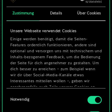
Karten.
Zustimmung
Details
Über Cookies
Wo es doch so viel
mehr sein kann!
Unsere Webseite verwendet Cookies
Einige werden benötigt, damit die Seiten-
Features ordentlich funktionieren, andere sind
Deck benennen und Leitfaden
optional und versorgen uns mit technischem und
erstellen
Inhalts-bezogenem Feedback, um die Bedienung
der Seite für dich angenehmer zu gestalten. Um
dich besser zu erreichen – zum Beispiel wenn
Deck bearbeiten
wir dir über Social-Media-Kanäle etwas
Interessantes mitteilen wollen –, geben wir
ODER
gegebenenfalls auch Teile unserer Cookies an
unsere Partner weiter. Jeder dieser optionalen
Einwilligungsauswahl
Cookies erfordert allerdings deine Zustimmung.
Notwendig
Community-Decks durchsuchen
Alle Details zu unserer Nutzung von Cookies