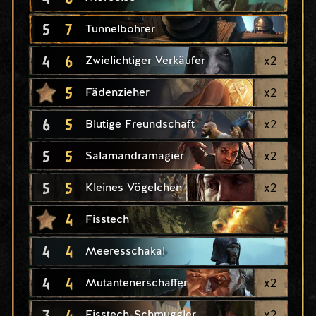
5
7
Tunnelbohrer
4
6
x
2
Zwielichtiger Verkäufer
5
x
2
Fädenzieher
6
5
x
2
Blutige Freundschaft
5
5
x
2
Salamandramagier
5
5
x
2
Kleines Vögelchen
4
Fisstech
4
4
Meeresschakal
4
4
x
2
Mutantenerschaffer
3
4
x
2
Fisstech-Schmuggler