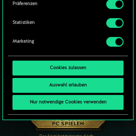
Präferenzen
findest du unten im Menü „Einstellungen“, wo
du, falls gewünscht, auch alle Einstellungen rund
um das Thema Cookies ändern kannst.
Statistiken
Marketing
Cookies zulassen
Auswahl erlauben
Nur notwendige Cookies verwenden
WIE WÄR’S MIT EINER RUNDE GWENT?
KOSTENLOS AUF
PC SPIELEN