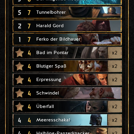
5
7
Tunnelbohrer
2
7
Harald Gord
1
7
Ferko der Bildhauer
4
x
2
Bad im Pontar
4
x
2
Blutiger Spaß
4
x
2
Erpressung
4
Schwindel
4
x
2
Überfall
4
4
x
2
Meeresschakal
4
4
x
2
Halbling-Panzerknacker