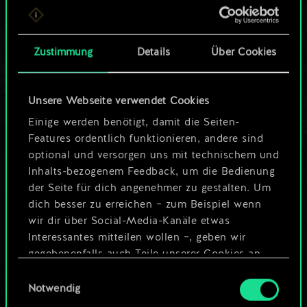
ein geteilter Satz
Karten.
Zustimmung
Details
Über Cookies
Wo es doch so viel
Unsere Webseite verwendet Cookies
mehr sein kann!
Einige werden benötigt, damit die Seiten-
Features ordentlich funktionieren, andere sind
optional und versorgen uns mit technischem und
Deck benennen und Leitfaden
Inhalts-bezogenem Feedback, um die Bedienung
erstellen
der Seite für dich angenehmer zu gestalten. Um
dich besser zu erreichen – zum Beispiel wenn
wir dir über Social-Media-Kanäle etwas
Deck bearbeiten
Interessantes mitteilen wollen –, geben wir
gegebenenfalls auch Teile unserer Cookies an
ODER
unsere Partner weiter. Jeder dieser optionalen
Einwilligungsauswahl
Cookies erfordert allerdings deine Zustimmung.
Notwendig