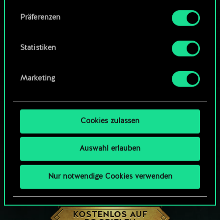
Community-Decks durchsuchen
Alle Details zu unserer Nutzung von Cookies
Präferenzen
findest du unten im Menü „Einstellungen“, wo
du, falls gewünscht, auch alle Einstellungen rund
um das Thema Cookies ändern kannst.
Statistiken
Marketing
Cookies zulassen
Auswahl erlauben
Nur notwendige Cookies verwenden
WIE WÄR’S MIT EINER RUNDE GWENT?
KOSTENLOS AUF