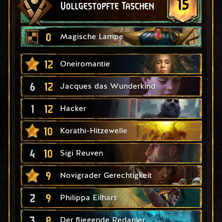
15
Vollgestopfte Taschen
0
Magische Lampe
12
Oneiromantie
6
12
Jacques das Wunderkind
1
12
Hacker
10
Korathi-Hitzewelle
4
10
Sigi Reuven
9
Novigrader Gerechtigkeit
2
9
Philippa Eilhart
3
8
Der fliegende Redanier