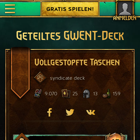
GRATIS SPIELEN!
ANMELDEN
Geteiltes GWENT-Deck
Vollgestopfte Taschen
syndicate
deck
9.070
25
13
159