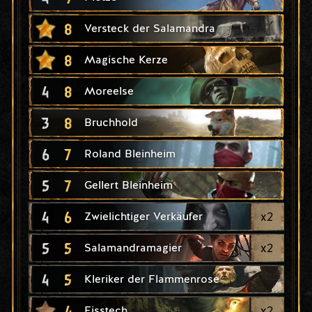
8
Versteck der Salamandra
8
Magische Kerze
4
8
Moreelse
3
8
Bruchhold
6
7
Roland Bleinheim
5
7
Gellert Bleinheim
4
6
x
2
Zwielichtiger Verkäufer
5
5
x
2
Salamandramagier
4
5
Kleriker der Flammenrose
4
x
2
Fisstech