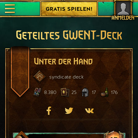
GRATIS SPIELEN!
ANMELDEN
Geteiltes GWENT-Deck
Unter der Hand
syndicate
deck
8.380
25
17
176