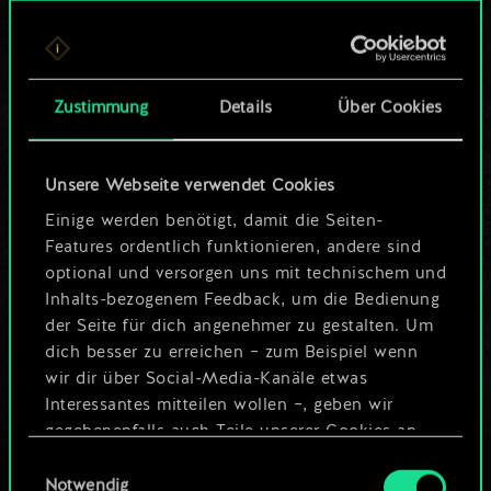
Bis jetzt ist dies nur
ein geteilter Satz
Zustimmung
Details
Über Cookies
Karten.
Wo es doch so viel
Unsere Webseite verwendet Cookies
mehr sein kann!
Einige werden benötigt, damit die Seiten-
Features ordentlich funktionieren, andere sind
optional und versorgen uns mit technischem und
Inhalts-bezogenem Feedback, um die Bedienung
Deck benennen und Leitfaden
der Seite für dich angenehmer zu gestalten. Um
erstellen
dich besser zu erreichen – zum Beispiel wenn
wir dir über Social-Media-Kanäle etwas
Interessantes mitteilen wollen –, geben wir
Deck bearbeiten
gegebenenfalls auch Teile unserer Cookies an
unsere Partner weiter. Jeder dieser optionalen
Einwilligungsauswahl
ODER
Cookies erfordert allerdings deine Zustimmung.
Notwendig