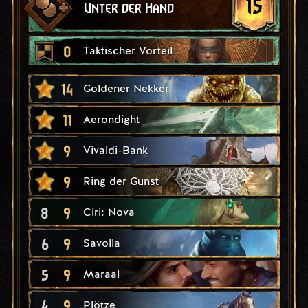
15
Unter der Hand
0
Taktischer Vorteil
14
Goldener Nekker
11
Aerondight
9
Vivaldi-Bank
9
Ring der Gunst
8
9
Ciri: Nova
6
9
Savolla
5
9
Maraal
4
9
Plötze