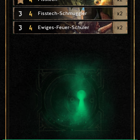
3
4
x
2
Fisstech-Schmuggler
3
4
x
2
Ewiges-Feuer-Schüler