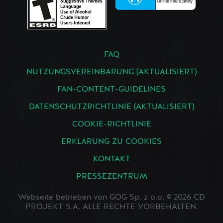
FAQ
NUTZUNGSVEREINBARUNG (AKTUALISIERT)
FAN-CONTENT-GUIDELINES
DATENSCHUTZRICHTLINIE (AKTUALISIERT)
COOKIE-RICHTLINIE
ERKLÄRUNG ZU COOKIES
KONTAKT
PRESSEZENTRUM
Webseite betrieben von GOG Sp. z o.o. © 2026 CD
PROJEKT S.A. ALLE RECHTE VORBEHALTEN.