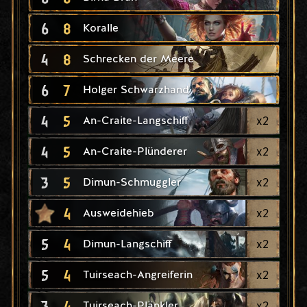
6
8
Koralle
4
8
Schrecken der Meere
6
7
Holger Schwarzhand
4
5
x
2
An-Craite-Langschiff
4
5
x
2
An-Craite-Plünderer
3
5
x
2
Dimun-Schmuggler
4
x
2
Ausweidehieb
5
4
x
2
Dimun-Langschiff
5
4
x
2
Tuirseach-Angreiferin
3
4
x
2
Tuirseach-Plänkler