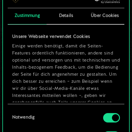
Karten.
Zustimmung
Details
Über Cookies
Wo es doch so viel
mehr sein kann!
Unsere Webseite verwendet Cookies
Einige werden benötigt, damit die Seiten-
Features ordentlich funktionieren, andere sind
Deck benennen und Leitfaden
optional und versorgen uns mit technischem und
erstellen
Inhalts-bezogenem Feedback, um die Bedienung
der Seite für dich angenehmer zu gestalten. Um
dich besser zu erreichen – zum Beispiel wenn
Deck bearbeiten
wir dir über Social-Media-Kanäle etwas
Interessantes mitteilen wollen –, geben wir
ODER
gegebenenfalls auch Teile unserer Cookies an
unsere Partner weiter. Jeder dieser optionalen
Einwilligungsauswahl
Cookies erfordert allerdings deine Zustimmung.
Notwendig
Community-Decks durchsuchen
Alle Details zu unserer Nutzung von Cookies