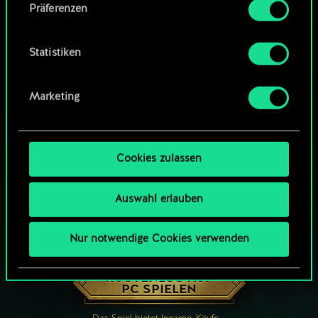
Präferenzen
findest du unten im Menü „Einstellungen“, wo
du, falls gewünscht, auch alle Einstellungen rund
um das Thema Cookies ändern kannst.
Statistiken
Marketing
Cookies zulassen
Auswahl erlauben
Nur notwendige Cookies verwenden
WIE WÄR’S MIT EINER RUNDE GWENT?
KOSTENLOS AUF
PC SPIELEN