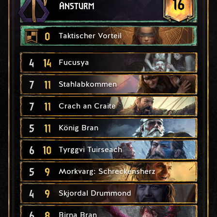
16
Ansturm
0
Taktischer Vorteil
4
14
Fucusya
7
11
Stahlabkommen
7
11
Crach an Craite
5
11
König Bran
6
10
Tyrggvi Tuirseach
5
9
Morkvarg: Schreckensherz
4
9
Skjordal Drummond
6
8
Birna Bran