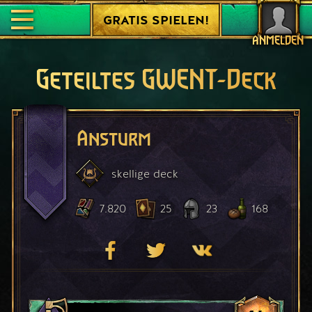
GRATIS SPIELEN!
ANMELDEN
Geteiltes GWENT-Deck
Ansturm
skellige
deck
7.820
25
23
168