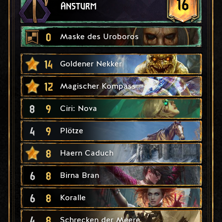
16
Ansturm
0
Maske des Uroboros
14
Goldener Nekker
12
Magischer Kompass
8
9
Ciri: Nova
4
9
Plötze
8
Haern Caduch
6
8
Birna Bran
6
8
Koralle
4
8
Schrecken der Meere