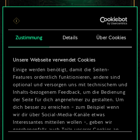
Bis jetzt ist dies nur
ein geteilter Satz
Zustimmung
Details
Über Cookies
Karten.
Unsere Webseite verwendet Cookies
Wo es doch so viel
Einige werden benötigt, damit die Seiten-
mehr sein kann!
Features ordentlich funktionieren, andere sind
optional und versorgen uns mit technischem und
Inhalts-bezogenem Feedback, um die Bedienung
der Seite für dich angenehmer zu gestalten. Um
Deck benennen und Leitfaden
dich besser zu erreichen – zum Beispiel wenn
erstellen
wir dir über Social-Media-Kanäle etwas
Interessantes mitteilen wollen –, geben wir
Deck bearbeiten
gegebenenfalls auch Teile unserer Cookies an
unsere Partner weiter. Jeder dieser optionalen
Einwilligungsauswahl