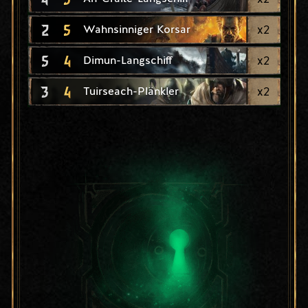
2
5
x
2
Wahnsinniger Korsar
5
4
x
2
Dimun-Langschiff
3
4
x
2
Tuirseach-Plänkler