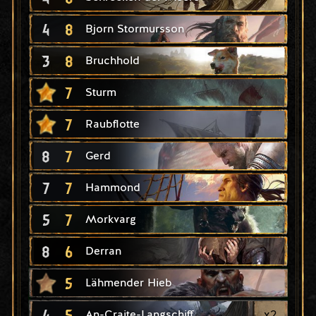
4
8
Bjorn Stormursson
3
8
Bruchhold
7
Sturm
7
Raubflotte
8
7
Gerd
7
7
Hammond
5
7
Morkvarg
8
6
Derran
5
Lähmender Hieb
4
5
x
2
An-Craite-Langschiff