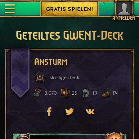
GRATIS SPIELEN!
ANMELDEN
Geteiltes GWENT-Deck
Ansturm
skellige
deck
8.070
25
19
174