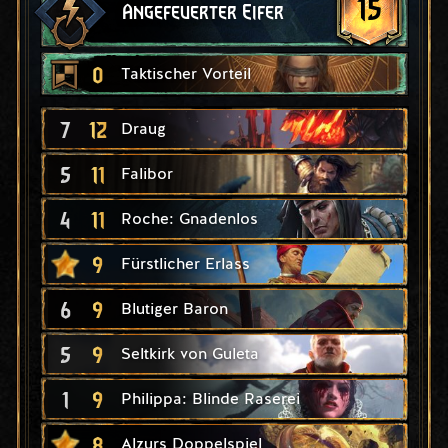
15
Angefeuerter Eifer
0
Taktischer Vorteil
7
12
Draug
5
11
Falibor
4
11
Roche: Gnadenlos
9
Fürstlicher Erlass
6
9
Blutiger Baron
5
9
Seltkirk von Guleta
1
9
Philippa: Blinde Raserei
8
Alzurs Doppelspiel