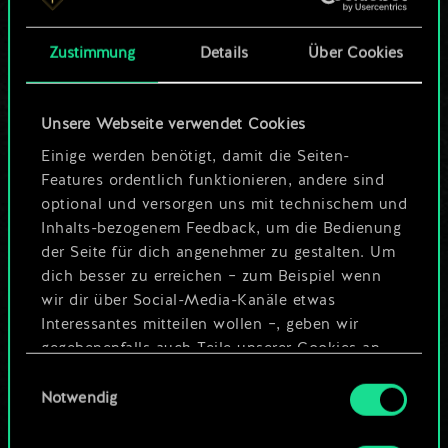
Karten.
Zustimmung
Details
Über Cookies
Wo es doch so viel
mehr sein kann!
Unsere Webseite verwendet Cookies
Einige werden benötigt, damit die Seiten-
Features ordentlich funktionieren, andere sind
Deck benennen und Leitfaden
optional und versorgen uns mit technischem und
erstellen
Inhalts-bezogenem Feedback, um die Bedienung
der Seite für dich angenehmer zu gestalten. Um
dich besser zu erreichen – zum Beispiel wenn
Deck bearbeiten
wir dir über Social-Media-Kanäle etwas
Interessantes mitteilen wollen –, geben wir
ODER
gegebenenfalls auch Teile unserer Cookies an
unsere Partner weiter. Jeder dieser optionalen
Einwilligungsauswahl
Cookies erfordert allerdings deine Zustimmung.
Notwendig
Community-Decks durchsuchen
Alle Details zu unserer Nutzung von Cookies