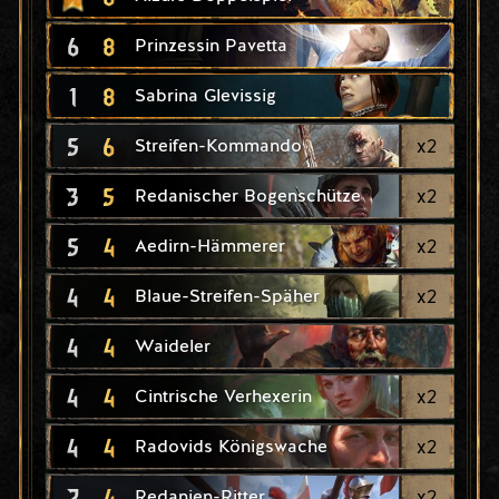
6
8
Prinzessin Pavetta
1
8
Sabrina Glevissig
5
6
x
2
Streifen-Kommando
3
5
x
2
Redanischer Bogenschütze
5
4
x
2
Aedirn-Hämmerer
4
4
x
2
Blaue-Streifen-Späher
4
4
Waideler
4
4
x
2
Cintrische Verhexerin
4
4
x
2
Radovids Königswache
2
4
x
2
Redanien-Ritter