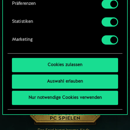
Präferenzen
findest du unten im Menü „Einstellungen“, wo
du, falls gewünscht, auch alle Einstellungen rund
um das Thema Cookies ändern kannst.
Statistiken
Marketing
Cookies zulassen
Auswahl erlauben
Nur notwendige Cookies verwenden
WIE WÄR’S MIT EINER RUNDE GWENT?
KOSTENLOS AUF
PC SPIELEN