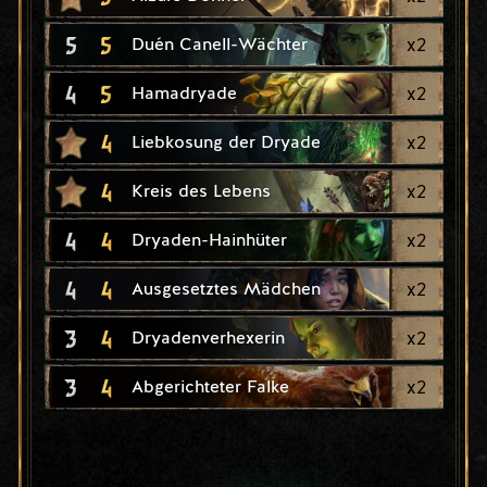
5
5
x
2
Duén Canell-Wächter
4
5
x
2
Hamadryade
4
x
2
Liebkosung der Dryade
4
x
2
Kreis des Lebens
4
4
x
2
Dryaden-Hainhüter
4
4
x
2
Ausgesetztes Mädchen
3
4
x
2
Dryadenverhexerin
3
4
x
2
Abgerichteter Falke