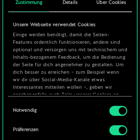
Zustimmung
Details
Über Cookies
mehr sein kann!
Unsere Webseite verwendet Cookies
Deck benennen und Leitfaden
Einige werden benötigt, damit die Seiten-
erstellen
Features ordentlich funktionieren, andere sind
optional und versorgen uns mit technischem und
Inhalts-bezogenem Feedback, um die Bedienung
Deck bearbeiten
der Seite für dich angenehmer zu gestalten. Um
dich besser zu erreichen – zum Beispiel wenn
ODER
wir dir über Social-Media-Kanäle etwas
Interessantes mitteilen wollen –, geben wir
gegebenenfalls auch Teile unserer Cookies an
Community-Decks durchsuchen
unsere Partner weiter. Jeder dieser optionalen
Einwilligungsauswahl
Cookies erfordert allerdings deine Zustimmung.
Notwendig
Alle Details zu unserer Nutzung von Cookies
Präferenzen
findest du unten im Menü „Einstellungen“, wo
du, falls gewünscht, auch alle Einstellungen rund