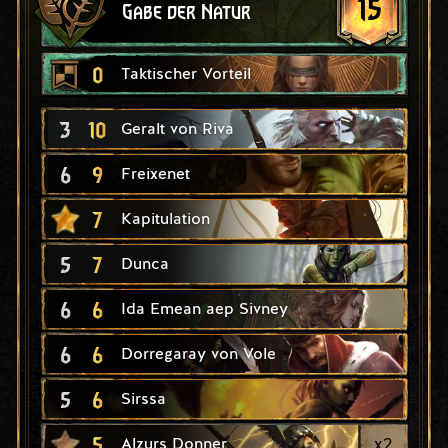
15
Gabe der Natur
0
Taktischer Vorteil
3
10
Geralt von Riva
6
9
Freixenet
7
Kapitulation
5
7
Dunca
6
6
Ida Emean aep Sivney
6
6
Dorregaray von Vole
5
6
Sirssa
5
x
2
Alzurs Donner