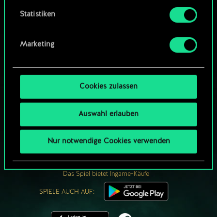
um das Thema Cookies ändern kannst.
Statistiken
Marketing
Cookies zulassen
Auswahl erlauben
WIE WÄR’S MIT EINER RUNDE GWENT?
Nur notwendige Cookies verwenden
KOSTENLOS AUF
PC SPIELEN
Das Spiel bietet Ingame-Käufe
SPIELE AUCH AUF: