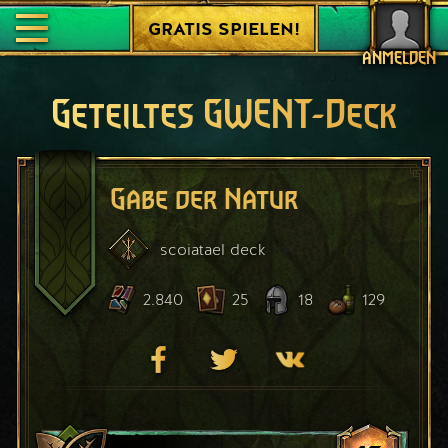
GRATIS SPIELEN!
ANMELDEN
Geteiltes GWENT-Deck
Gabe der Natur
scoiatael
deck
2.840
25
18
129