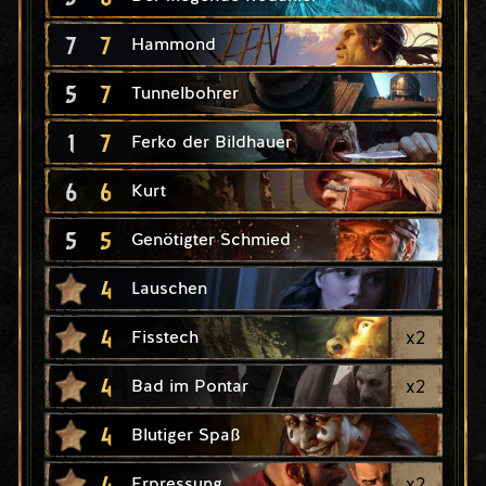
7
7
Hammond
5
7
Tunnelbohrer
1
7
Ferko der Bildhauer
6
6
Kurt
5
5
Genötigter Schmied
4
Lauschen
4
x
2
Fisstech
4
x
2
Bad im Pontar
4
Blutiger Spaß
4
x
2
Erpressung