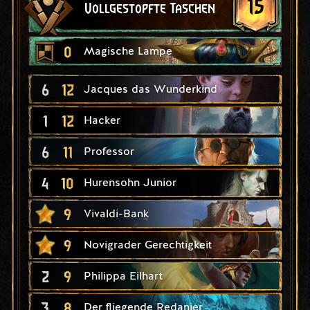
15
Vollgestopfte Taschen
0
Magische Lampe
6
12
Jacques das Wunderkind
1
12
Hacker
6
11
Professor
4
10
Hurensohn Junior
9
Vivaldi-Bank
9
Novigrader Gerechtigkeit
2
9
Philippa Eilhart
3
8
Der fliegende Redanier