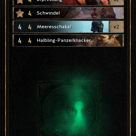
4
Schwindel
4
4
x
2
Meeresschakal
4
4
Halbling-Panzerknacker