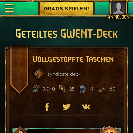
GRATIS SPIELEN!
ANMELDEN
Geteiltes GWENT-Deck
Vollgestopfte Taschen
syndicate
deck
9.040
25
14
160