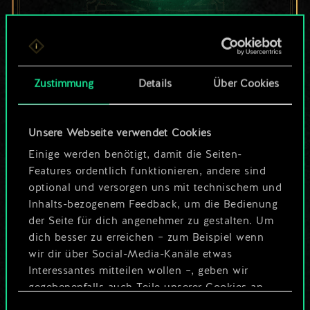
Bis jetzt ist dies nur
ein geteilter Satz
Zustimmung
Details
Über Cookies
Karten.
Unsere Webseite verwendet Cookies
Wo es doch so viel
Einige werden benötigt, damit die Seiten-
mehr sein kann!
Features ordentlich funktionieren, andere sind
optional und versorgen uns mit technischem und
Inhalts-bezogenem Feedback, um die Bedienung
der Seite für dich angenehmer zu gestalten. Um
Deck benennen und Leitfaden
dich besser zu erreichen – zum Beispiel wenn
erstellen
wir dir über Social-Media-Kanäle etwas
Interessantes mitteilen wollen –, geben wir
Deck bearbeiten
gegebenenfalls auch Teile unserer Cookies an
unsere Partner weiter. Jeder dieser optionalen
Einwilligungsauswahl