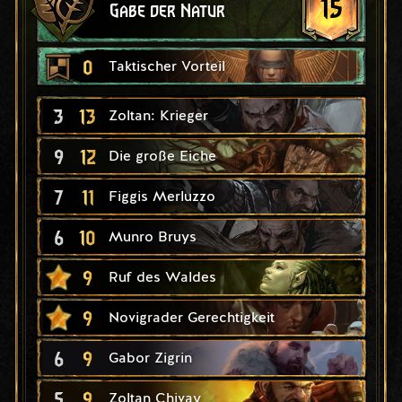
15
Gabe der Natur
0
Taktischer Vorteil
3
13
Zoltan: Krieger
9
12
Die große Eiche
7
11
Figgis Merluzzo
6
10
Munro Bruys
9
Ruf des Waldes
9
Novigrader Gerechtigkeit
6
9
Gabor Zigrin
5
9
Zoltan Chivay