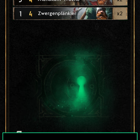
1
4
x
2
Zwergenplänkler
Bis jetzt ist dies nur