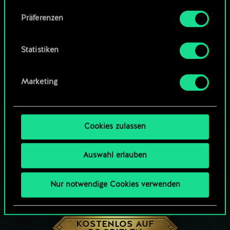
Community-Decks durchsuchen
Alle Details zu unserer Nutzung von Cookies
Präferenzen
findest du unten im Menü „Einstellungen“, wo
du, falls gewünscht, auch alle Einstellungen rund
um das Thema Cookies ändern kannst.
Statistiken
Marketing
Cookies zulassen
Auswahl erlauben
Nur notwendige Cookies verwenden
WIE WÄR’S MIT EINER RUNDE GWENT?
KOSTENLOS AUF