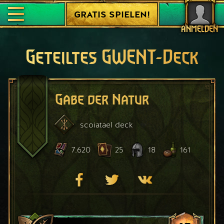
GRATIS SPIELEN!
ANMELDEN
Geteiltes GWENT-Deck
Gabe der Natur
scoiatael
deck
7.620
25
18
161