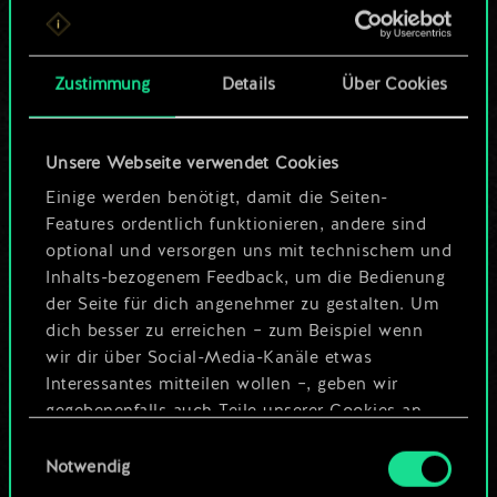
ein geteilter Satz
Karten.
Zustimmung
Details
Über Cookies
Wo es doch so viel
Unsere Webseite verwendet Cookies
mehr sein kann!
Einige werden benötigt, damit die Seiten-
Features ordentlich funktionieren, andere sind
optional und versorgen uns mit technischem und
Deck benennen und Leitfaden
Inhalts-bezogenem Feedback, um die Bedienung
erstellen
der Seite für dich angenehmer zu gestalten. Um
dich besser zu erreichen – zum Beispiel wenn
wir dir über Social-Media-Kanäle etwas
Deck bearbeiten
Interessantes mitteilen wollen –, geben wir
gegebenenfalls auch Teile unserer Cookies an
ODER
unsere Partner weiter. Jeder dieser optionalen
Einwilligungsauswahl
Cookies erfordert allerdings deine Zustimmung.
Notwendig