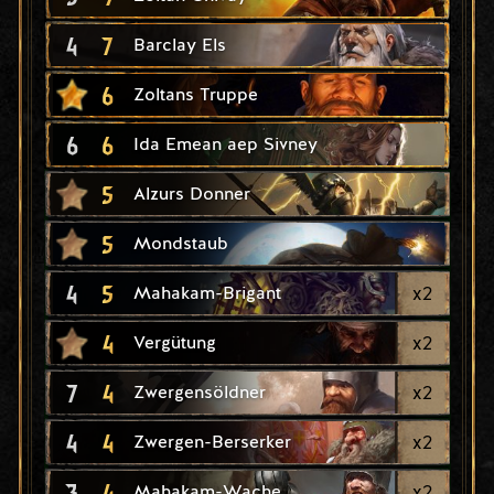
4
7
Barclay Els
6
Zoltans Truppe
6
6
Ida Emean aep Sivney
5
Alzurs Donner
5
Mondstaub
4
5
x
2
Mahakam-Brigant
4
x
2
Vergütung
7
4
x
2
Zwergensöldner
4
4
x
2
Zwergen-Berserker
3
4
x
2
Mahakam-Wache