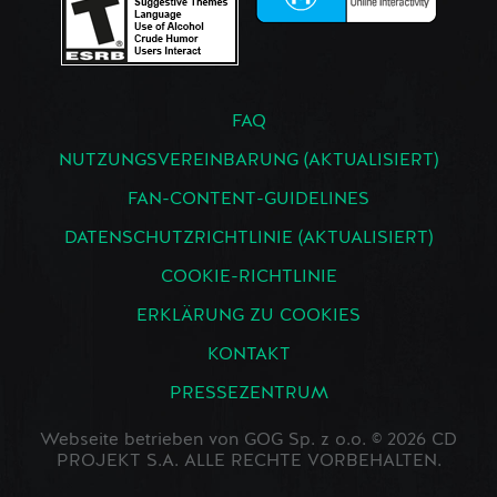
FAQ
NUTZUNGSVEREINBARUNG (AKTUALISIERT)
FAN-CONTENT-GUIDELINES
DATENSCHUTZRICHTLINIE (AKTUALISIERT)
COOKIE-RICHTLINIE
ERKLÄRUNG ZU COOKIES
KONTAKT
PRESSEZENTRUM
Webseite betrieben von GOG Sp. z o.o. © 2026 CD
PROJEKT S.A. ALLE RECHTE VORBEHALTEN.