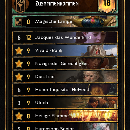
18
Zusammenkommen
0
Magische Lampe
6
12
Jacques das Wunderkind
9
Vivaldi-Bank
9
Novigrader Gerechtigkeit
9
Dies Irae
6
9
Hoher Inquisitor Helveed
3
9
Ulrich
8
Heilige Flamme
5
8
Hurensohn Senior