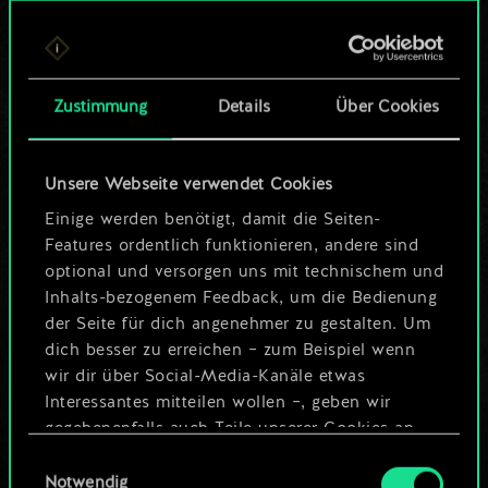
Bis jetzt ist dies nur
ein geteilter Satz
Zustimmung
Details
Über Cookies
Karten.
Wo es doch so viel
Unsere Webseite verwendet Cookies
mehr sein kann!
Einige werden benötigt, damit die Seiten-
Features ordentlich funktionieren, andere sind
optional und versorgen uns mit technischem und
Inhalts-bezogenem Feedback, um die Bedienung
Deck benennen und Leitfaden
der Seite für dich angenehmer zu gestalten. Um
erstellen
dich besser zu erreichen – zum Beispiel wenn
wir dir über Social-Media-Kanäle etwas
Interessantes mitteilen wollen –, geben wir
Deck bearbeiten
gegebenenfalls auch Teile unserer Cookies an
unsere Partner weiter. Jeder dieser optionalen
Einwilligungsauswahl
ODER
Cookies erfordert allerdings deine Zustimmung.
Notwendig