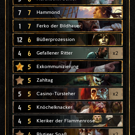
7
7
Hammond
1
7
Ferko der Bildhauer
12
6
Büßerprozession
4
6
x
2
Gefallener Ritter
5
Exkommunizierung
5
Zahltag
5
5
x
2
Casino-Türsteher
4
5
Knöchelknacker
4
5
Kleriker der Flammenrose
4
x
2
Blutiger Spaß