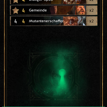
4
x
2
Gemeinde
4
4
x
2
Mutantenerschaffer