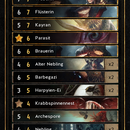
6
7
Flüsterin
5
7
Kayran
6
Parasit
6
6
Brauerin
4
6
x
2
Alter Nebling
6
5
x
2
Barbegazi
3
5
x
2
Harpyien-Ei
4
Krabbspinnennest
5
4
Archespore
4
4
x
2
Nebling