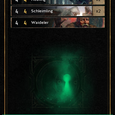
4
4
x
2
Schleimling
4
4
Waideler