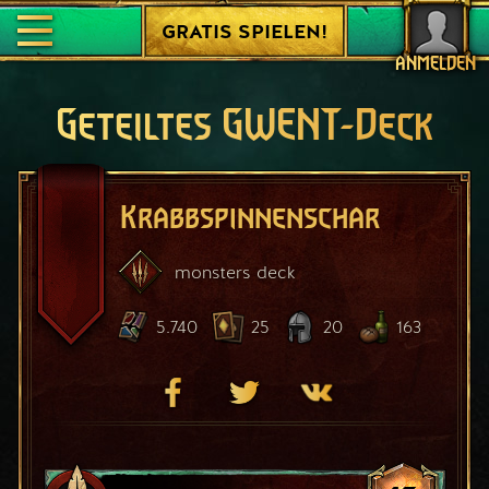
GRATIS SPIELEN!
ANMELDEN
Geteiltes GWENT-Deck
Krabbspinnenschar
monsters
deck
5.740
25
20
163