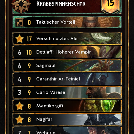
15
Krabbspinnenschar
0
Taktischer Vorteil
17
Verschmutztes Ale
6
10
Dettlaff: Höherer Vampir
6
9
Sägmaul
4
9
Caranthir Ar-Feiniel
3
9
Carlo Varese
8
Mantikorgift
8
Naglfar
7
7
Weberin