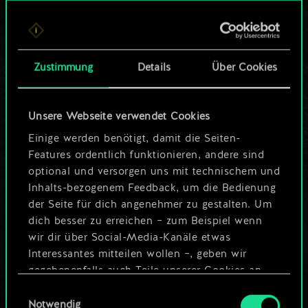
Bis jetzt ist dies nur
ein geteilter Satz
Zustimmung
Details
Über Cookies
Karten.
Wo es doch so viel
Unsere Webseite verwendet Cookies
mehr sein kann!
Einige werden benötigt, damit die Seiten-
Features ordentlich funktionieren, andere sind
optional und versorgen uns mit technischem und
Inhalts-bezogenem Feedback, um die Bedienung
Deck benennen und Leitfaden
der Seite für dich angenehmer zu gestalten. Um
erstellen
dich besser zu erreichen – zum Beispiel wenn
wir dir über Social-Media-Kanäle etwas
Interessantes mitteilen wollen –, geben wir
Deck bearbeiten
gegebenenfalls auch Teile unserer Cookies an
unsere Partner weiter. Jeder dieser optionalen
Einwilligungsauswahl
ODER
Cookies erfordert allerdings deine Zustimmung.
Notwendig