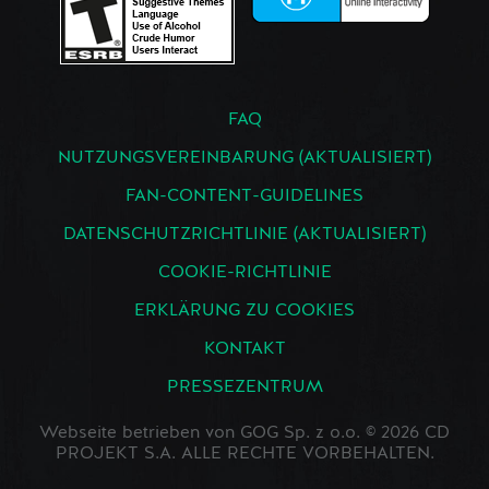
FAQ
NUTZUNGSVEREINBARUNG (AKTUALISIERT)
FAN-CONTENT-GUIDELINES
DATENSCHUTZRICHTLINIE (AKTUALISIERT)
COOKIE-RICHTLINIE
ERKLÄRUNG ZU COOKIES
KONTAKT
PRESSEZENTRUM
Webseite betrieben von GOG Sp. z o.o. © 2026 CD
PROJEKT S.A. ALLE RECHTE VORBEHALTEN.