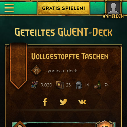
GRATIS SPIELEN!
ANMELDEN
Geteiltes GWENT-Deck
Vollgestopfte Taschen
syndicate
deck
9.030
25
14
174