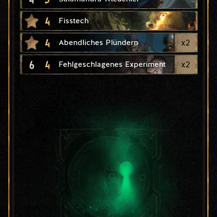
4
Fisstech
4
x
2
Abendliches Plündern
6
4
x
2
Fehlgeschlagenes Experiment