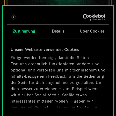
Bis jetzt ist dies nur
ein geteilter Satz
Zustimmung
Details
Über Cookies
Karten.
Unsere Webseite verwendet Cookies
Wo es doch so viel
Einige werden benötigt, damit die Seiten-
mehr sein kann!
Features ordentlich funktionieren, andere sind
optional und versorgen uns mit technischem und
Inhalts-bezogenem Feedback, um die Bedienung
der Seite für dich angenehmer zu gestalten. Um
Deck benennen und Leitfaden
dich besser zu erreichen – zum Beispiel wenn
erstellen
wir dir über Social-Media-Kanäle etwas
Interessantes mitteilen wollen –, geben wir
Deck bearbeiten
gegebenenfalls auch Teile unserer Cookies an
unsere Partner weiter. Jeder dieser optionalen
Einwilligungsauswahl