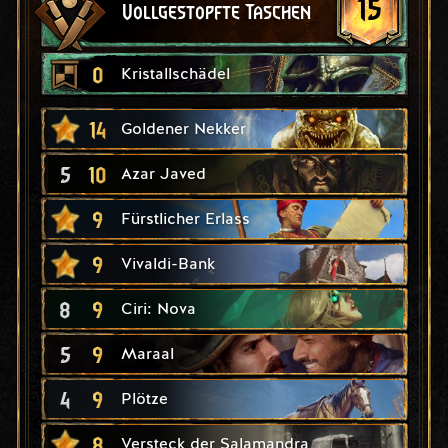
15
Vollgestopfte Taschen
0
Kristallschädel
14
Goldener Nekker
5
10
Azar Javed
9
Fürstlicher Erlass
9
Vivaldi-Bank
8
9
Ciri: Nova
5
9
Maraal
4
9
Plötze
8
Versteck der Salamandra