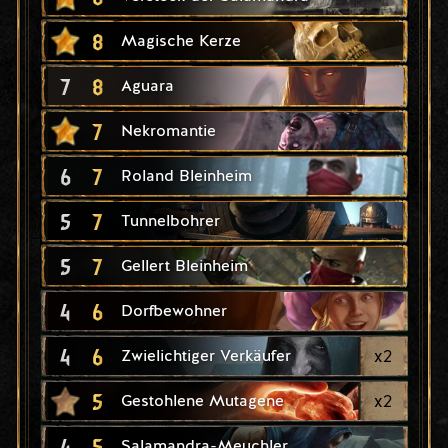
8
Magische Kerze
7
8
Aguara
7
Nekromantie
6
7
Roland Bleinheim
5
7
Tunnelbohrer
5
7
Gellert Bleinheim
4
6
Dorfbewohner
4
6
x
2
Zwielichtiger Verkäufer
5
x
2
Gestohlene Mutagene
4
5
Salamandra-Meuchler