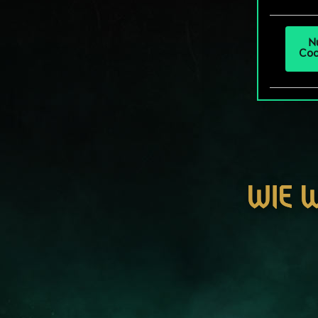
um da
N
Coo
WIE 