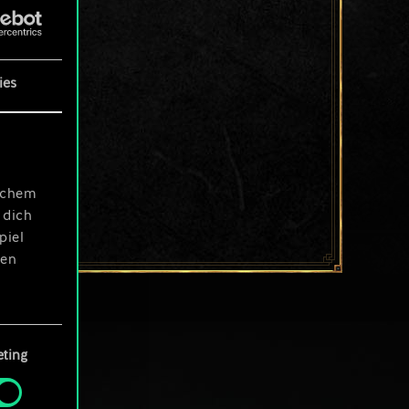
ies
ischem
 dich
piel
len
ting
 Menü
und