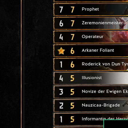
7
7
Prophet
6
7
Zeremonienmeister
4
7
Operateur
6
Arkaner Foliant
1
6
Roderick von Dun Ty
4
5
Illusionist
3
5
Novize der Ewigen Ek
2
5
Nauzicaa-Brigade
1
5
Informantin der Herz