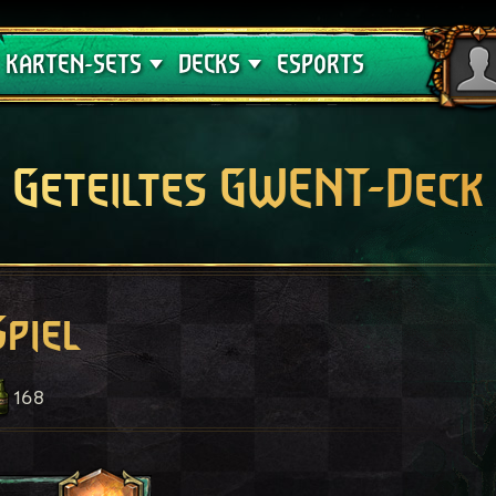
Crimson Curse
Deck-Leitfäden
KARTEN-SETS
DECKS
ESPORTS
Geteiltes GWENT-Deck
Spiel
168