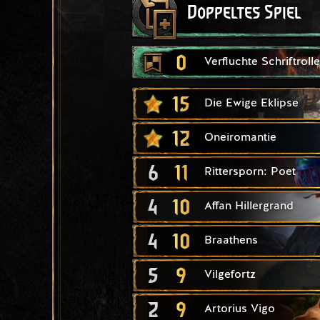
Doppeltes Spiel
0
Verfluchte Schriftrolle
15
Die Ewige Eklipse
12
Oneiromantie
6
11
Rittersporn: Poet
4
10
Affan Hillergrand
4
10
Braathens
5
9
Vilgefortz
2
9
Artorius Vigo