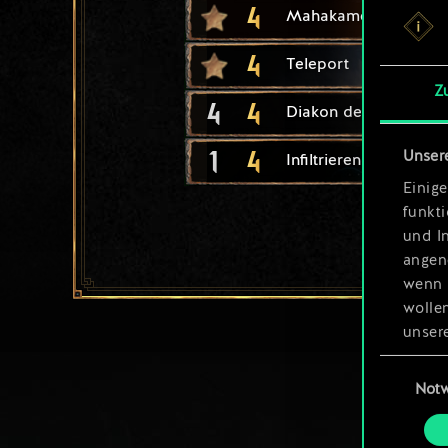
4
Mahakamer Ale
4
Teleport
Z
4
4
Diakon der Ewigen Ek
1
4
Unser
Infiltrierende Magieri
Einige
funkt
und I
angen
wenn 
wolle
unsere
aller
Einwillig
Not
Alle 
„Einst