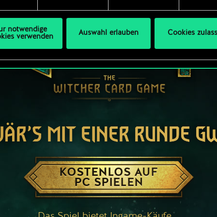
s Thema Cookies ändern kannst.
ur notwendige
Auswahl erlauben
Cookies zulas
kies verwenden
WÄR’S MIT EINER RUNDE G
KOSTENLOS AUF
PC SPIELEN
Das Spiel bietet Ingame-Käufe