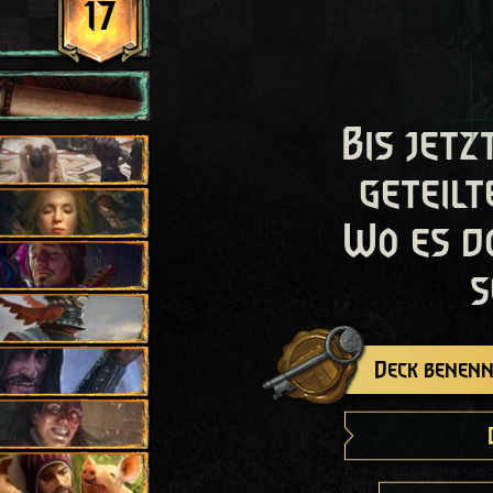
17
Bis jetz
geteilt
Wo es d
s
Deck benenn