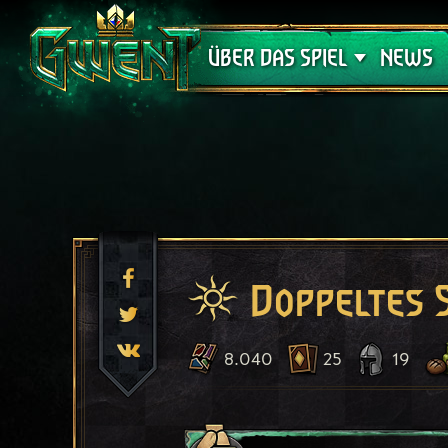
Support
ÜBER DAS SPIEL
NEWS
Doppeltes 
8.040
25
19