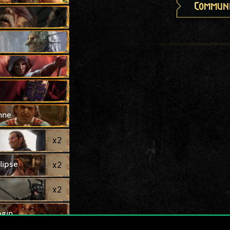
Communi
nne
x
2
lipse
x
2
x
2
ogin