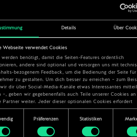
x
2
ustimmung
Details
Über Cook
lipse
x
2
e Webseite verwendet Cookies
n
 werden benötigt, damit die Seiten-Features ordentlich
ionieren, andere sind optional und versorgen uns mit techn
nhalts-bezogenem Feedback, um die Bedienung der Seite für
ehmer zu gestalten. Um dich besser zu erreichen – zum Beis
wir dir über Social-Media-Kanäle etwas Interessantes mittei
n –, geben wir gegebenenfalls auch Teile unserer Cookies an
 Partner weiter. Jeder dieser optionalen Cookies erfordert
dings deine Zustimmung.
ungsauswahl
wendig
Präferenzen
Statistiken
Marke
Details zu unserer Nutzung von Cookies findest du unten im
ellungen“, wo du, falls gewünscht, auch alle Einstellungen r