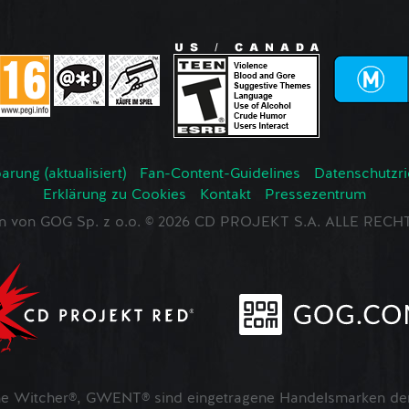
rung (aktualisiert)
Fan-Content-Guidelines
Datenschutzrich
Erklärung zu Cookies
Kontakt
Pressezentrum
en von GOG Sp. z o.o. © 2026 CD PROJEKT S.A. ALLE RE
 Witcher®, GWENT® sind eingetragene Handelsmarken der