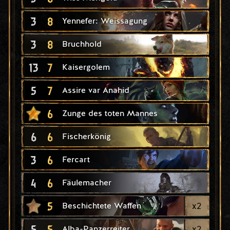
3
8
Yennefer: Weissagung
3
8
Bruchhold
13
7
Kaisergolem
5
7
Assire var Anahid
6
Zunge des toten Mannes
6
6
Fischerkönig
3
6
Fercart
4
6
Fäulemacher
5
x
2
Beschichtete Waffen
5
5
x
2
Alba-Panzerreiter