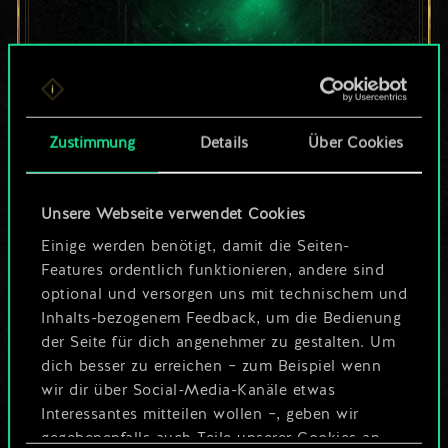
Bis jetzt ist dies nur
Zustimmung
Details
Über Cookies
ein geteilter Satz
Karten.
Unsere Webseite verwendet Cookies
Wo es doch so viel
Einige werden benötigt, damit die Seiten-
Features ordentlich funktionieren, andere sind
mehr sein kann!
optional und versorgen uns mit technischem und
Inhalts-bezogenem Feedback, um die Bedienung
der Seite für dich angenehmer zu gestalten. Um
dich besser zu erreichen – zum Beispiel wenn
Deck benennen und Leitfaden
wir dir über Social-Media-Kanäle etwas
erstellen
Interessantes mitteilen wollen –, geben wir
gegebenenfalls auch Teile unserer Cookies an