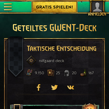
GRATIS SPIELEN!
ANMELDEN
Geteiltes GWENT-Deck
Taktische Entscheidung
nilfgaard
deck
9.150
25
20
167