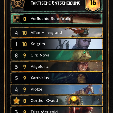
16
Taktische Entscheidung
0
Verfluchte Schriftrolle
4
10
Affan Hillergrand
1
10
Kolgrim
8
9
Ciri: Nova
5
9
Vilgefortz
5
9
Xarthisius
4
9
Plötze
8
Gorthur Gvaed
3
8
Triss Merigold