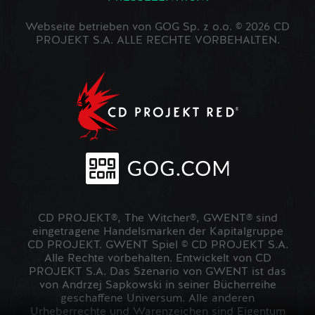
Webseite betrieben von GOG Sp. z o.o. © 2026 CD
PROJEKT S.A. ALLE RECHTE VORBEHALTEN.
CD PROJEKT®, The Witcher®, GWENT® sind
eingetragene Handelsmarken der Kapitalgruppe
CD PROJEKT. GWENT Spiel © CD PROJEKT S.A.
Alle Rechte vorbehalten. Entwickelt von CD
PROJEKT S.A. Das Szenario von GWENT ist das
von Andrzej Sapkowski in seiner Bücherreihe
geschaffene Universum. Alle anderen
Urheberrechte und Warenzeichen sind Eigentum