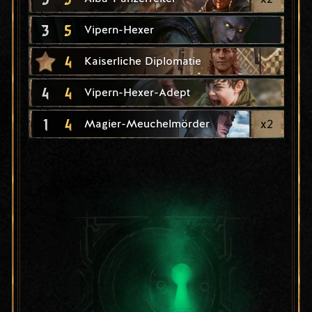
3
5
Vipern-Hexer
4
Kaiserliche Diplomatie
4
4
Vipern-Hexer-Adept
1
4
x
2
Magier-Meuchelmörder